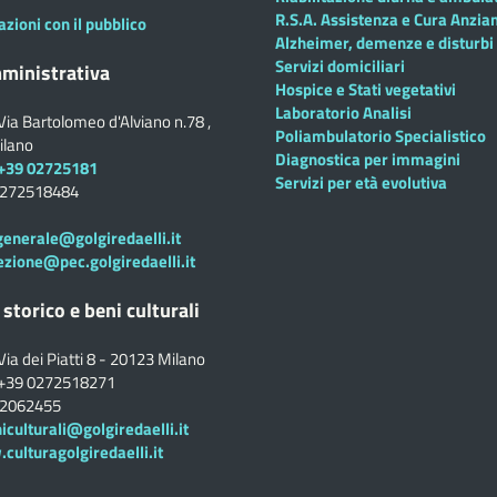
R.S.A. Assistenza e Cura Anzian
azioni con il pubblico
Alzheimer, demenze e disturbi 
Servizi domiciliari
ministrativa
Hospice e Stati vegetativi
Laboratorio Analisi
Via Bartolomeo d'Alviano n.78 ,
Poliambulatorio Specialistico
ilano
Diagnostica per immagini
+39 02725181
Servizi per età evolutiva
0272518484
generale@golgiredaelli.it
ezione@pec.golgiredaelli.it
 storico e beni culturali
Via dei Piatti 8 - 20123 Milano
+39 0272518271
02062455
iculturali@golgiredaelli.it
ulturagolgiredaelli.it