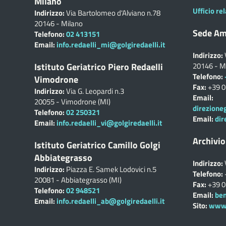
Milano
Ufficio rel
Indirizzo:
Via Bartolomeo d'Alviano n.78
20146 - Milano
Sede Am
Telefono:
02 413151
Email:
info.redaelli_mi@golgiredaelli.it
Indirizzo:
Istituto Geriatrico Piero Redaelli
20146 - M
Telefono:
Vimodrone
Fax:
+39 
Indirizzo:
Via G. Leopardi n.3
Email:
20055 - Vimodrone (MI)
direzione
Telefono:
02 250321
Email:
dir
Email:
info.redaelli_vi@golgiredaelli.it
Archivio
Istituto Geriatrico Camillo Golgi
Abbiategrasso
Indirizzo:
Indirizzo:
Piazza E. Samek Lodovici n.5
Telefono:
20081 - Abbiategrasso (MI)
Fax:
+39 
Telefono:
02 948521
Email:
ben
Email:
info.redaelli_ab@golgiredaelli.it
Sito:
www.c