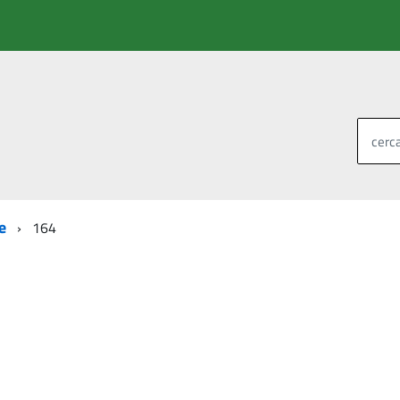
cerca
e
164