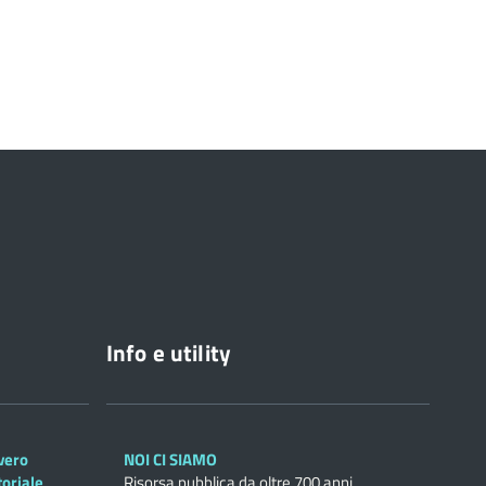
Info e utility
overo
NOI CI SIAMO
toriale
Risorsa pubblica da oltre 700 anni