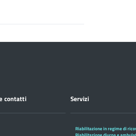
e contatti
Servizi
Riabilitazione in regime di ric
Riabilitazione diurna e ambula