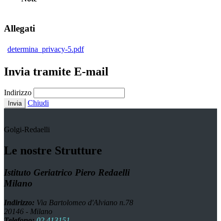
Allegati
determina_privacy-5.pdf
Invia tramite E-mail
Indirizzo
Chiudi
Invia
Golgi-Redaelli
Le nostre Strutture
Istituto Geriatrico Piero Redaelli
Milano
Indirizzo:
Via Bartolomeo d'Alviano n.78
20146 - Milano
Telefono:
02 413151