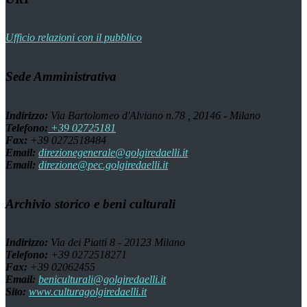
Ufficio relazioni con il pubblico
Sede Amministrativa
Indirizzo:
Via Bartolomeo d'Alviano n.78 , 20146 - Milano
Telefono:
+39 02725181
Fax:
+39 0272518484
Email:
direzionegenerale@golgiredaelli.it
Email:
direzione@pec.golgiredaelli.it
Archivio storico e beni culturali
Indirizzo:
Via dei Piatti 8 - 20123 Milano
Telefono:
+39 0272518271
Fax:
+39 02062455
Email:
beniculturali@golgiredaelli.it
Sito:
www.culturagolgiredaelli.it