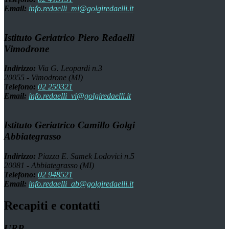
Email:
info.redaelli_mi@golgiredaelli.it
Istituto Geriatrico Piero Redaelli
Vimodrone
Indirizzo:
Via G. Leopardi n.3
20055 - Vimodrone (MI)
Telefono:
02 250321
Email:
info.redaelli_vi@golgiredaelli.it
Istituto Geriatrico Camillo Golgi
Abbiategrasso
Indirizzo:
Piazza E. Samek Lodovici n.5
20081 - Abbiategrasso (MI)
Telefono:
02 948521
Email:
info.redaelli_ab@golgiredaelli.it
Recapiti e contatti
URP