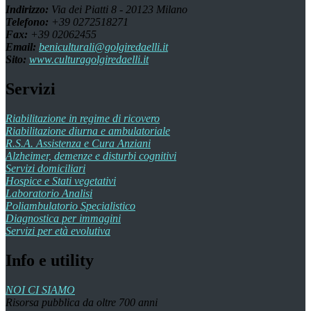
Indirizzo:
Via dei Piatti 8 - 20123 Milano
Telefono:
+39 0272518271
Fax:
+39 02062455
Email:
beniculturali@golgiredaelli.it
Sito:
www.culturagolgiredaelli.it
Servizi
Riabilitazione in regime di ricovero
Riabilitazione diurna e ambulatoriale
R.S.A. Assistenza e Cura Anziani
Alzheimer, demenze e disturbi cognitivi
Servizi domiciliari
Hospice e Stati vegetativi
Laboratorio Analisi
Poliambulatorio Specialistico
Diagnostica per immagini
Servizi per età evolutiva
Info e utility
NOI CI SIAMO
Risorsa pubblica da oltre 700 anni