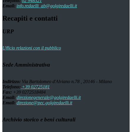
Telefono:
02 948521
Email:
info.redaelli_ab@golgiredaelli.it
Recapiti e contatti
URP
Ufficio relazioni con il pubblico
Sede Amministrativa
Indirizzo:
Via Bartolomeo d'Alviano n.78 , 20146 - Milano
Telefono:
+39 02725181
Fax:
+39 0272518484
Email:
direzionegenerale@golgiredaelli.it
Email:
direzione@pec.golgiredaelli.it
Archivio storico e beni culturali