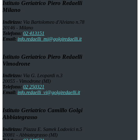
Istituto Geriatrico Piero Redaelli
Milano
Indirizzo:
Via Bartolomeo d'Alviano n.78
20146 - Milano
Telefono:
02 413151
Email:
info.redaelli_mi@golgiredaelli.it
Istituto Geriatrico Piero Redaelli
Vimodrone
Indirizzo:
Via G. Leopardi n.3
20055 - Vimodrone (MI)
Telefono:
02 250321
Email:
info.redaelli_vi@golgiredaelli.it
Istituto Geriatrico Camillo Golgi
Abbiategrasso
Indirizzo:
Piazza E. Samek Lodovici n.5
20081 - Abbiategrasso (MI)