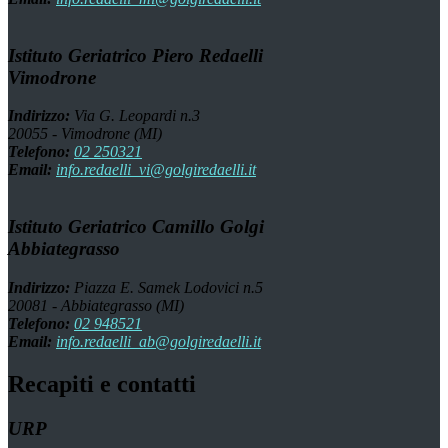
Istituto Geriatrico Piero Redaelli
Vimodrone
Indirizzo:
Via G. Leopardi n.3
20055 - Vimodrone (MI)
Telefono:
02 250321
Email:
info.redaelli_vi@golgiredaelli.it
Istituto Geriatrico Camillo Golgi
Abbiategrasso
Indirizzo:
Piazza E. Samek Lodovici n.5
20081 - Abbiategrasso (MI)
Telefono:
02 948521
Email:
info.redaelli_ab@golgiredaelli.it
Recapiti e contatti
URP