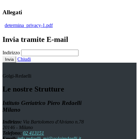
Allegati
determina_privacy-1.pdf
Invia tramite E-mail
Indirizzo
Chiudi
Invia
Golgi-Redaelli
Le nostre Strutture
Istituto Geriatrico Piero Redaelli
Milano
Indirizzo:
Via Bartolomeo d'Alviano n.78
20146 - Milano
Telefono:
02 413151
Email:
info.redaelli_mi@golgiredaelli.it