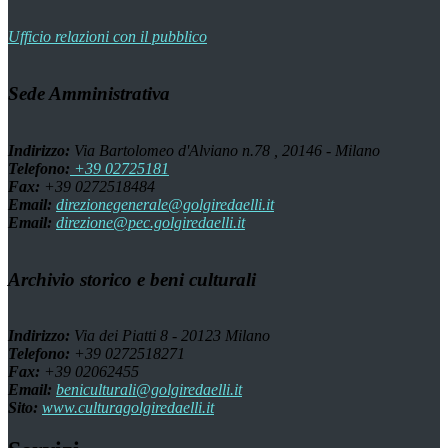
Ufficio relazioni con il pubblico
Sede Amministrativa
Indirizzo:
Via Bartolomeo d'Alviano n.78 , 20146 - Milano
Telefono:
+39 02725181
Fax:
+39 0272518484
Email:
direzionegenerale@golgiredaelli.it
Email:
direzione@pec.golgiredaelli.it
Archivio storico e beni culturali
Indirizzo:
Via dei Piatti 8 - 20123 Milano
Telefono:
+39 0272518271
Fax:
+39 02062455
Email:
beniculturali@golgiredaelli.it
Sito:
www.culturagolgiredaelli.it