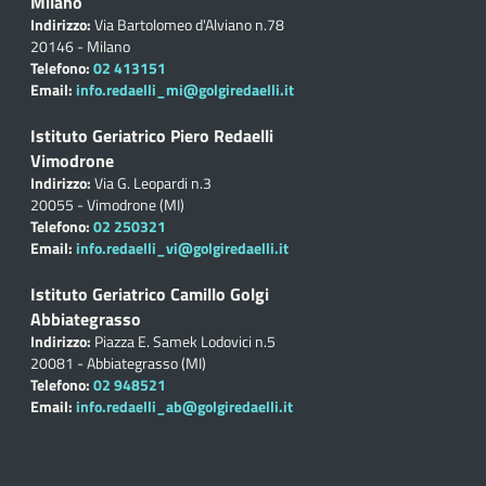
Milano
Indirizzo:
Via Bartolomeo d'Alviano n.78
20146 - Milano
Telefono:
02 413151
Email:
info.redaelli_mi@golgiredaelli.it
Istituto Geriatrico Piero Redaelli
Vimodrone
Indirizzo:
Via G. Leopardi n.3
20055 - Vimodrone (MI)
Telefono:
02 250321
Email:
info.redaelli_vi@golgiredaelli.it
Istituto Geriatrico Camillo Golgi
Abbiategrasso
Indirizzo:
Piazza E. Samek Lodovici n.5
20081 - Abbiategrasso (MI)
Telefono:
02 948521
Email:
info.redaelli_ab@golgiredaelli.it