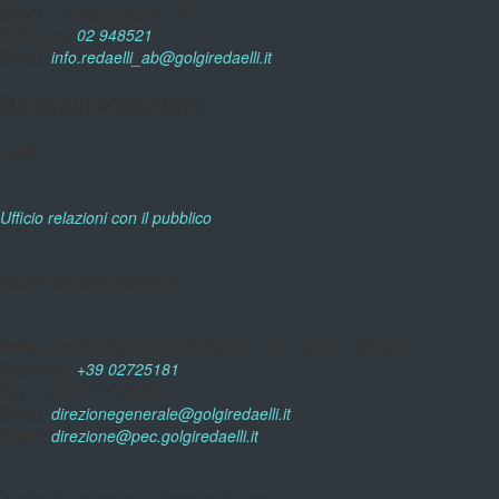
20081 - Abbiategrasso (MI)
Telefono:
02 948521
Email:
info.redaelli_ab@golgiredaelli.it
Recapiti e contatti
URP
Ufficio relazioni con il pubblico
Sede Amministrativa
Indirizzo:
Via Bartolomeo d'Alviano n.78 , 20146 - Milano
Telefono:
+39 02725181
Fax:
+39 0272518484
Email:
direzionegenerale@golgiredaelli.it
Email:
direzione@pec.golgiredaelli.it