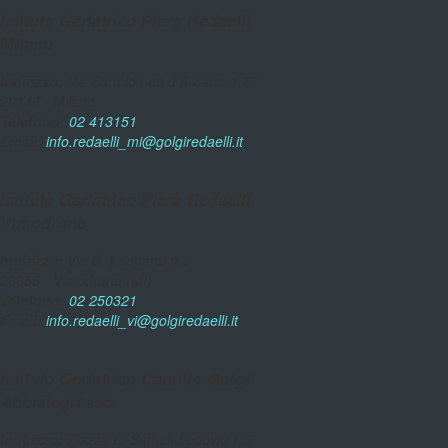
Istituto Geriatrico Piero Redaelli
Milano
Indirizzo:
Via Bartolomeo d'Alviano n.78
20146 - Milano
Telefono:
02 413151
Email:
info.redaelli_mi@golgiredaelli.it
Istituto Geriatrico Piero Redaelli
Vimodrone
Indirizzo:
Via G. Leopardi n.3
20055 - Vimodrone (MI)
Telefono:
02 250321
Email:
info.redaelli_vi@golgiredaelli.it
Istituto Geriatrico Camillo Golgi
Abbiategrasso
Indirizzo:
Piazza E. Samek Lodovici n.5