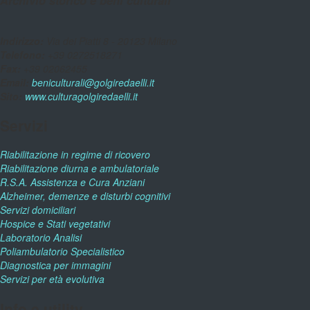
Archivio storico e beni culturali
Indirizzo:
Via dei Piatti 8 - 20123 Milano
Telefono:
+39 0272518271
Fax:
+39 02062455
Email:
beniculturali@golgiredaelli.it
Sito:
www.culturagolgiredaelli.it
Servizi
Riabilitazione in regime di ricovero
Riabilitazione diurna e ambulatoriale
R.S.A. Assistenza e Cura Anziani
Alzheimer, demenze e disturbi cognitivi
Servizi domiciliari
Hospice e Stati vegetativi
Laboratorio Analisi
Poliambulatorio Specialistico
Diagnostica per immagini
Servizi per età evolutiva
Info e utility