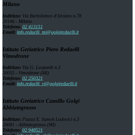
Milano
Indirizzo:
Via Bartolomeo d'Alviano n.78
20146 - Milano
Telefono:
02 413151
Email:
info.redaelli_mi@golgiredaelli.it
Istituto Geriatrico Piero Redaelli
Vimodrone
Indirizzo:
Via G. Leopardi n.3
20055 - Vimodrone (MI)
Telefono:
02 250321
Email:
info.redaelli_vi@golgiredaelli.it
Istituto Geriatrico Camillo Golgi
Abbiategrasso
Indirizzo:
Piazza E. Samek Lodovici n.5
20081 - Abbiategrasso (MI)
Telefono:
02 948521