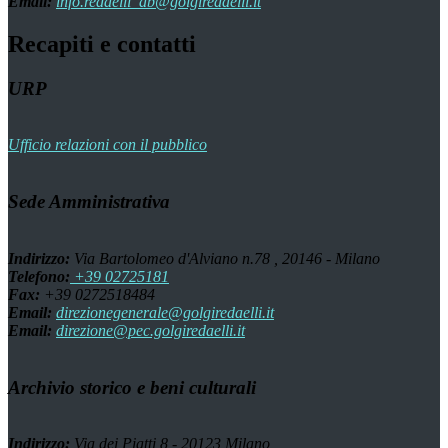
Email:
info.redaelli_ab@golgiredaelli.it
Recapiti e contatti
URP
Ufficio relazioni con il pubblico
Sede Amministrativa
Indirizzo:
Via Bartolomeo d'Alviano n.78 , 20146 - Milano
Telefono:
+39 02725181
Fax:
+39 0272518484
Email:
direzionegenerale@golgiredaelli.it
Email:
direzione@pec.golgiredaelli.it
Archivio storico e beni culturali
Indirizzo:
Via dei Piatti 8 - 20123 Milano