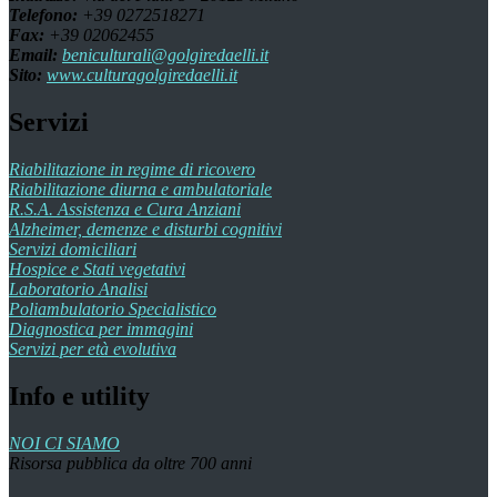
Telefono:
+39 0272518271
Fax:
+39 02062455
Email:
beniculturali@golgiredaelli.it
Sito:
www.culturagolgiredaelli.it
Servizi
Riabilitazione in regime di ricovero
Riabilitazione diurna e ambulatoriale
R.S.A. Assistenza e Cura Anziani
Alzheimer, demenze e disturbi cognitivi
Servizi domiciliari
Hospice e Stati vegetativi
Laboratorio Analisi
Poliambulatorio Specialistico
Diagnostica per immagini
Servizi per età evolutiva
Info e utility
NOI CI SIAMO
Risorsa pubblica da oltre 700 anni