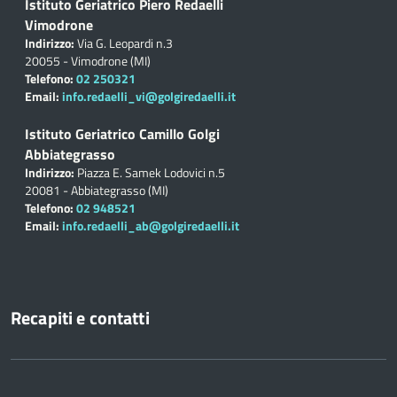
Istituto Geriatrico Piero Redaelli
Vimodrone
Indirizzo:
Via G. Leopardi n.3
20055 - Vimodrone (MI)
Telefono:
02 250321
Email:
info.redaelli_vi@golgiredaelli.it
Istituto Geriatrico Camillo Golgi
Abbiategrasso
Indirizzo:
Piazza E. Samek Lodovici n.5
20081 - Abbiategrasso (MI)
Telefono:
02 948521
Email:
info.redaelli_ab@golgiredaelli.it
Recapiti e contatti