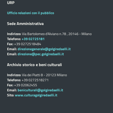
URP
Ufficio relazioni con il pubblico
Sede Amministrativa
Indirizzo:
Via Bartolomeo d'Alviano n.78 , 20146 - Milano
Telefono:
+39 02725181
Fax:
+39 0272518484
Email:
direzionegenerale@golgiredaelli.it
Email:
direzione@pec.golgiredaelli.it
Archivio storico e beni culturali
Indirizzo:
Via dei Piatti 8 - 20123 Milano
Telefono:
+39 0272518271
Fax:
+39 02062455
Email:
beniculturali@golgiredaelli.it
Sito:
www.culturagolgiredaelli.it