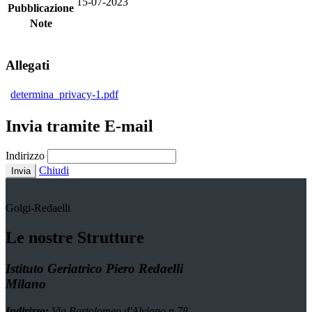
15-07-2023
Pubblicazione
Note
Allegati
determina_privacy-1.pdf
Invia tramite E-mail
Indirizzo
Chiudi
Invia
Golgi-Redaelli
Le nostre Strutture
Istituto Geriatrico Piero Redaelli
Milano
Indirizzo:
Via Bartolomeo d'Alviano n.78