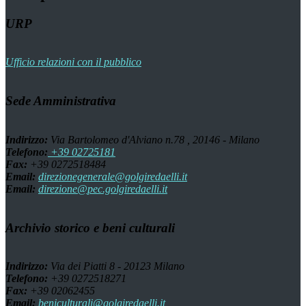
URP
Ufficio relazioni con il pubblico
Sede Amministrativa
Indirizzo:
Via Bartolomeo d'Alviano n.78 , 20146 - Milano
Telefono:
+39 02725181
Fax:
+39 0272518484
Email:
direzionegenerale@golgiredaelli.it
Email:
direzione@pec.golgiredaelli.it
Archivio storico e beni culturali
Indirizzo:
Via dei Piatti 8 - 20123 Milano
Telefono:
+39 0272518271
Fax:
+39 02062455
Email:
beniculturali@golgiredaelli.it