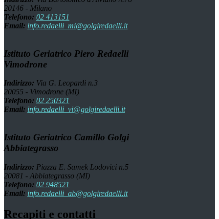
20146 - Milano
Telefono:
02 413151
Email:
info.redaelli_mi@golgiredaelli.it
Istituto Geriatrico Piero Redaelli
Vimodrone
Indirizzo:
Via G. Leopardi n.3
20055 - Vimodrone (MI)
Telefono:
02 250321
Email:
info.redaelli_vi@golgiredaelli.it
Istituto Geriatrico Camillo Golgi
Abbiategrasso
Indirizzo:
Piazza E. Samek Lodovici n.5
20081 - Abbiategrasso (MI)
Telefono:
02 948521
Email:
info.redaelli_ab@golgiredaelli.it
Recapiti e contatti