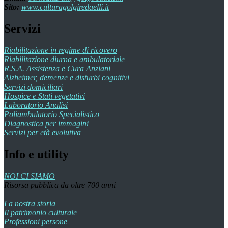
Sito:
www.culturagolgiredaelli.it
Servizi
Riabilitazione in regime di ricovero
Riabilitazione diurna e ambulatoriale
R.S.A. Assistenza e Cura Anziani
Alzheimer, demenze e disturbi cognitivi
Servizi domiciliari
Hospice e Stati vegetativi
Laboratorio Analisi
Poliambulatorio Specialistico
Diagnostica per immagini
Servizi per età evolutiva
Info e utility
NOI CI SIAMO
Risorsa pubblica da oltre 700 anni
La nostra storia
Il patrimonio culturale
Professioni persone