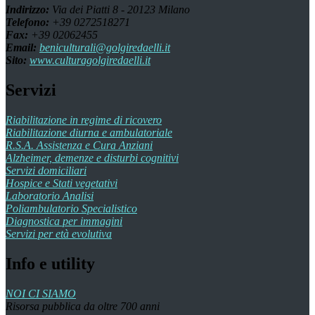
Indirizzo:
Via dei Piatti 8 - 20123 Milano
Telefono:
+39 0272518271
Fax:
+39 02062455
Email:
beniculturali@golgiredaelli.it
Sito:
www.culturagolgiredaelli.it
Servizi
Riabilitazione in regime di ricovero
Riabilitazione diurna e ambulatoriale
R.S.A. Assistenza e Cura Anziani
Alzheimer, demenze e disturbi cognitivi
Servizi domiciliari
Hospice e Stati vegetativi
Laboratorio Analisi
Poliambulatorio Specialistico
Diagnostica per immagini
Servizi per età evolutiva
Info e utility
NOI CI SIAMO
Risorsa pubblica da oltre 700 anni