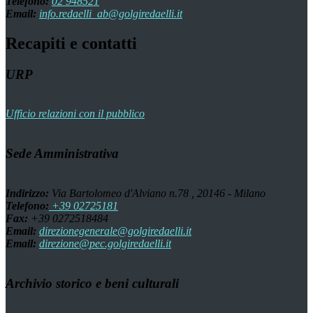
Telefono:
02 948521
Email:
info.redaelli_ab@golgiredaelli.it
Recapiti e contatti
URP
Ufficio relazioni con il pubblico
Sede Amministrativa
Indirizzo:
Via Bartolomeo d'Alviano n.78 , 20146 - Milano
Telefono:
+39 02725181
Fax:
+39 0272518484
Email:
direzionegenerale@golgiredaelli.it
Email:
direzione@pec.golgiredaelli.it
Archivio storico e beni culturali