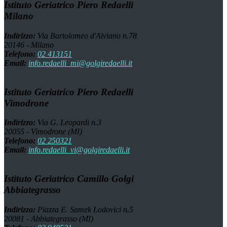
Istituto Geriatrico Piero Redaelli
Milano
Indirizzo:
Via Bartolomeo d'Alviano n.78
20146 - Milano
Telefono:
02 413151
Email:
info.redaelli_mi@golgiredaelli.it
Istituto Geriatrico Piero Redaelli
Vimodrone
Indirizzo:
Via G. Leopardi n.3
20055 - Vimodrone (MI)
Telefono:
02 250321
Email:
info.redaelli_vi@golgiredaelli.it
Istituto Geriatrico Camillo Golgi
Abbiategrasso
Indirizzo:
Piazza E. Samek Lodovici n.5
20081 - Abbiategrasso (MI)