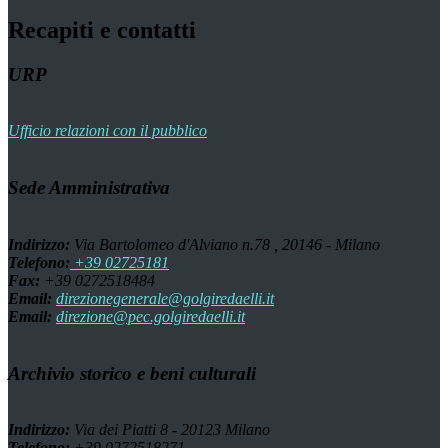
Recapiti e contatti
URP
Ufficio relazioni con il pubblico
Sede Amministrativa
Indirizzo:
Via Bartolomeo d'Alviano n.78 , 20146 - Milano
Telefono:
+39 02725181
Fax:
+39 0272518484
Email:
direzionegenerale@golgiredaelli.it
Email:
direzione@pec.golgiredaelli.it
Archivio storico e beni culturali
Indirizzo:
Via dei Piatti 8 - 20123 Milano
Telefono:
+39 0272518271