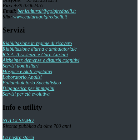
Fax:
+39 02062455
Email:
beniculturali@golgiredaelli.it
Sito:
www.culturagolgiredaelli.it
Servizi
Riabilitazione in regime di ricovero
Riabilitazione diurna e ambulatoriale
R.S.A. Assistenza e Cura Anziani
Alzheimer, demenze e disturbi cognitivi
Servizi domiciliari
Hospice e Stati vegetativi
Laboratorio Analisi
Poliambulatorio Specialistico
Diagnostica per immagini
Servizi per età evolutiva
Info e utility
NOI CI SIAMO
Risorsa pubblica da oltre 700 anni
La nostra storia