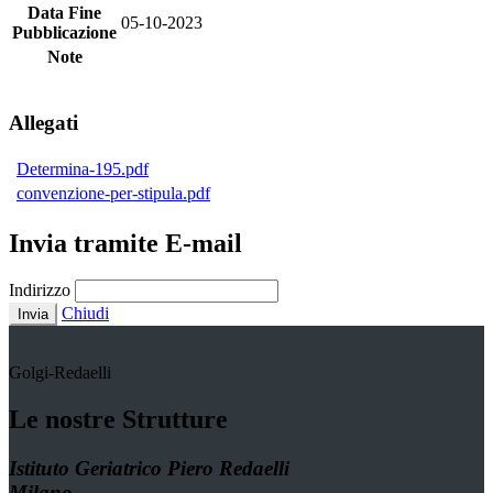
Data Fine
05-10-2023
Pubblicazione
Note
Allegati
Determina-195.pdf
convenzione-per-stipula.pdf
Invia tramite E-mail
Indirizzo
Chiudi
Invia
Golgi-Redaelli
Le nostre Strutture
Istituto Geriatrico Piero Redaelli
Milano