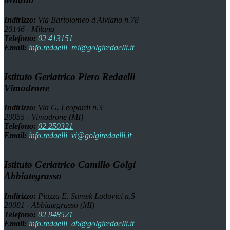
Indirizzo:
Via Bartolomeo d'Alviano n.78
20146 - Milano
Telefono:
02 413151
Email:
info.redaelli_mi@golgiredaelli.it
Istituto Geriatrico Piero Redaelli
Vimodrone
Indirizzo:
Via G. Leopardi n.3
20055 - Vimodrone (MI)
Telefono:
02 250321
Email:
info.redaelli_vi@golgiredaelli.it
Istituto Geriatrico Camillo Golgi
Abbiategrasso
Indirizzo:
Piazza E. Samek Lodovici n.5
20081 - Abbiategrasso (MI)
Telefono:
02 948521
Email:
info.redaelli_ab@golgiredaelli.it