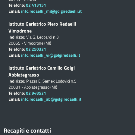
Telefono:
02 413151
Email:
info.redaelli_mi@golgiredaelli.it
Istituto Geriatrico Piero Redaelli
Vimodrone
Indirizzo:
Via G. Leopardi n.3
20055 - Vimodrone (MI)
Telefono:
02 250321
Email:
info.redaelli_vi@golgiredaelli.it
Istituto Geriatrico Camillo Golgi
Abbiategrasso
Indirizzo:
Piazza E. Samek Lodovici n.5
20081 - Abbiategrasso (MI)
Telefono:
02 948521
Email:
info.redaelli_ab@golgiredaelli.it
Recapiti e contatti