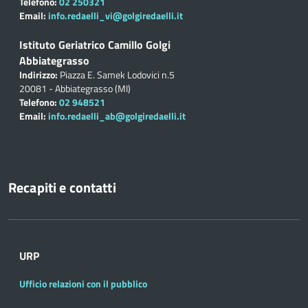
Telefono:
02 250321
Email:
info.redaelli_vi@golgiredaelli.it
Istituto Geriatrico Camillo Golgi
Abbiategrasso
Indirizzo:
Piazza E. Samek Lodovici n.5
20081 - Abbiategrasso (MI)
Telefono:
02 948521
Email:
info.redaelli_ab@golgiredaelli.it
Recapiti e contatti
URP
Ufficio relazioni con il pubblico