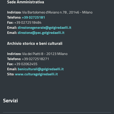
Sede Amministrativa
Indirizzo:
Via Bartolomeo d'Alviano n.78 , 20146 - Milano
Telefono:
+39 02725181
Fax:
+39 0272518484
Email:
direzionegenerale@golgiredaelli.it
Email:
direzione@pec.golgiredaelli.it
Archivio storico e beni culturali
Indirizzo:
Via dei Piatti 8 - 20123 Milano
Telefono:
+39 0272518271
Fax:
+39 02062455
Email:
beniculturali@golgiredaelli.it
Sito:
www.culturagolgiredaelli.it
Servizi