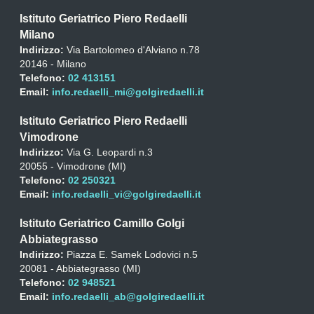
Istituto Geriatrico Piero Redaelli
Milano
Indirizzo:
Via Bartolomeo d'Alviano n.78
20146 - Milano
Telefono:
02 413151
Email:
info.redaelli_mi@golgiredaelli.it
Istituto Geriatrico Piero Redaelli
Vimodrone
Indirizzo:
Via G. Leopardi n.3
20055 - Vimodrone (MI)
Telefono:
02 250321
Email:
info.redaelli_vi@golgiredaelli.it
Istituto Geriatrico Camillo Golgi
Abbiategrasso
Indirizzo:
Piazza E. Samek Lodovici n.5
20081 - Abbiategrasso (MI)
Telefono:
02 948521
Email:
info.redaelli_ab@golgiredaelli.it