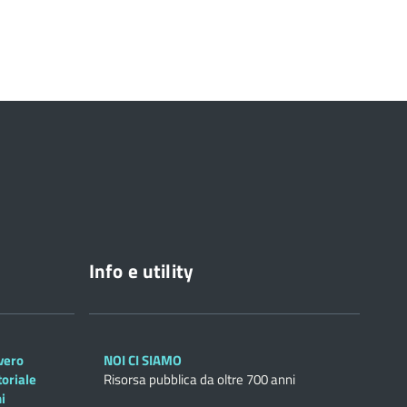
Info e utility
overo
NOI CI SIAMO
toriale
Risorsa pubblica da oltre 700 anni
i