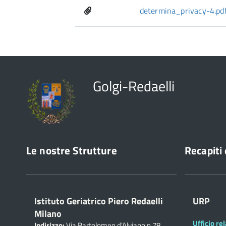
determina_privacy-4.pd
Golgi-Redaelli
Le nostre Strutture
Recapiti 
Istituto Geriatrico Piero Redaelli
URP
Milano
Ufficio rel
Indirizzo:
Via Bartolomeo d'Alviano n.78