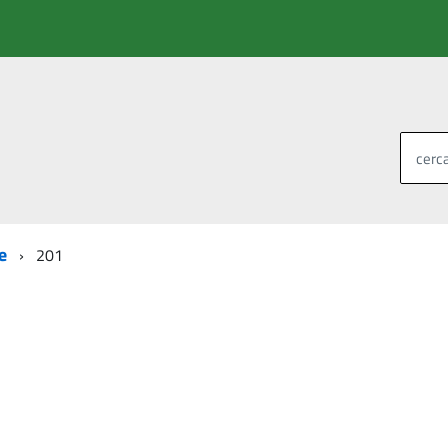
cerca
e
201