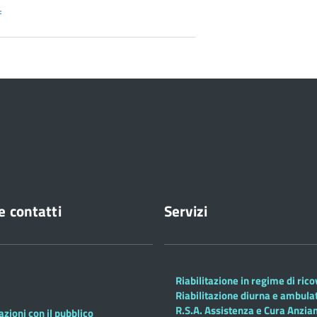
f
e contatti
Servizi
Riabilitazione in regime di ric
Riabilitazione diurna e ambula
R.S.A. Assistenza e Cura Anzian
azioni con il pubblico