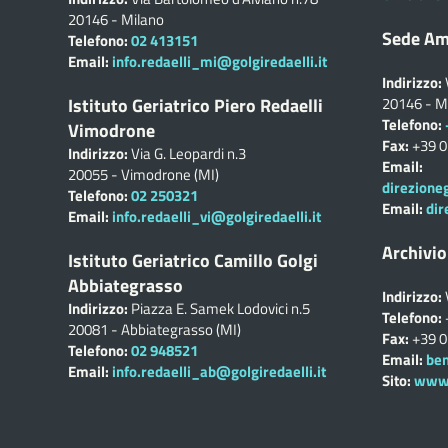
20146 - Milano
Sede Am
Telefono:
02 413151
Email:
info.redaelli_mi@golgiredaelli.it
Indirizzo:
Istituto Geriatrico Piero Redaelli
20146 - M
Telefono:
Vimodrone
Fax:
+39 
Indirizzo:
Via G. Leopardi n.3
Email:
20055 - Vimodrone (MI)
direzione
Telefono:
02 250321
Email:
dir
Email:
info.redaelli_vi@golgiredaelli.it
Archivio
Istituto Geriatrico Camillo Golgi
Abbiategrasso
Indirizzo:
Indirizzo:
Piazza E. Samek Lodovici n.5
Telefono:
20081 - Abbiategrasso (MI)
Fax:
+39 
Telefono:
02 948521
Email:
ben
Email:
info.redaelli_ab@golgiredaelli.it
Sito:
www.c