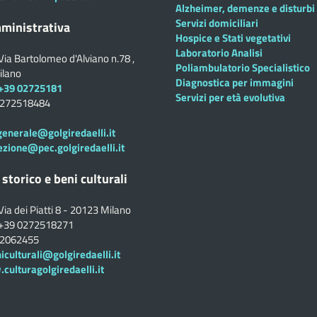
Alzheimer, demenze e disturbi 
Servizi domiciliari
ministrativa
Hospice e Stati vegetativi
Laboratorio Analisi
Via Bartolomeo d'Alviano n.78 ,
Poliambulatorio Specialistico
ilano
Diagnostica per immagini
+39 02725181
Servizi per età evolutiva
0272518484
generale@golgiredaelli.it
ezione@pec.golgiredaelli.it
 storico e beni culturali
Via dei Piatti 8 - 20123 Milano
+39 0272518271
02062455
iculturali@golgiredaelli.it
ulturagolgiredaelli.it