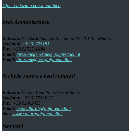
Ufficio relazioni con il pubblico
Sede Amministrativa
Indirizzo:
Via Bartolomeo d'Alviano n.78 , 20146 - Milano
Telefono:
+39 02725181
Fax:
+39 0272518484
Email:
direzionegenerale@golgiredaelli.it
Email:
direzione@pec.golgiredaelli.it
Archivio storico e beni culturali
Indirizzo:
Via dei Piatti 8 - 20123 Milano
Telefono:
+39 0272518271
Fax:
+39 02062455
Email:
beniculturali@golgiredaelli.it
Sito:
www.culturagolgiredaelli.it
Servizi