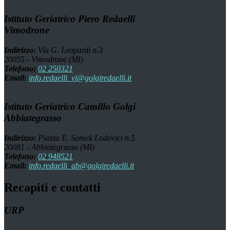
Istituto Geriatrico Piero Redaelli
Vimodrone
Indirizzo:
Via G. Leopardi n.3
20055 - Vimodrone (MI)
Telefono:
02 250321
Email:
info.redaelli_vi@golgiredaelli.it
Istituto Geriatrico Camillo Golgi
Abbiategrasso
Indirizzo:
Piazza E. Samek Lodovici n.5
20081 - Abbiategrasso (MI)
Telefono:
02 948521
Email:
info.redaelli_ab@golgiredaelli.it
Recapiti e contatti
URP