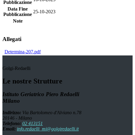
Pubblicazione
Data Fine
25-10-2023
Pubblicazione
Note
Allegati
Determina-207.pdf
Golgi-Redaelli
Le nostre Strutture
Istituto Geriatrico Piero Redaelli
Milano
Indirizzo:
Via Bartolomeo d'Alviano n.78
20146 - Milano
Telefono:
02 413151
Email:
info.redaelli_mi@golgiredaelli.it