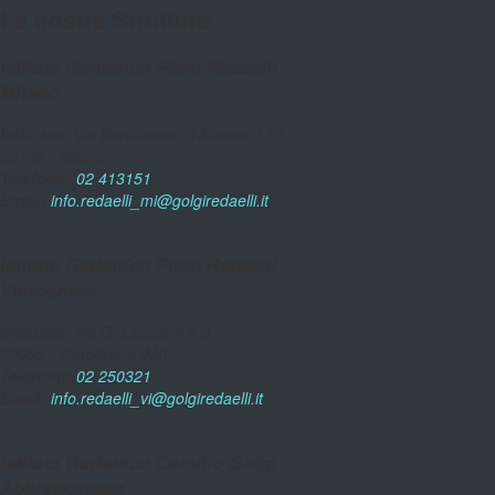
Le nostre Strutture
Istituto Geriatrico Piero Redaelli
Milano
Indirizzo:
Via Bartolomeo d'Alviano n.78
20146 - Milano
Telefono:
02 413151
Email:
info.redaelli_mi@golgiredaelli.it
Istituto Geriatrico Piero Redaelli
Vimodrone
Indirizzo:
Via G. Leopardi n.3
20055 - Vimodrone (MI)
Telefono:
02 250321
Email:
info.redaelli_vi@golgiredaelli.it
Istituto Geriatrico Camillo Golgi
Abbiategrasso