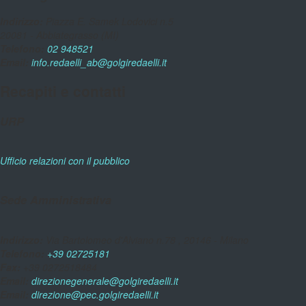
Indirizzo:
Piazza E. Samek Lodovici n.5
20081 - Abbiategrasso (MI)
Telefono:
02 948521
Email:
info.redaelli_ab@golgiredaelli.it
Recapiti e contatti
URP
Ufficio relazioni con il pubblico
Sede Amministrativa
Indirizzo:
Via Bartolomeo d'Alviano n.78 , 20146 - Milano
Telefono:
+39 02725181
Fax:
+39 0272518484
Email:
direzionegenerale@golgiredaelli.it
Email:
direzione@pec.golgiredaelli.it