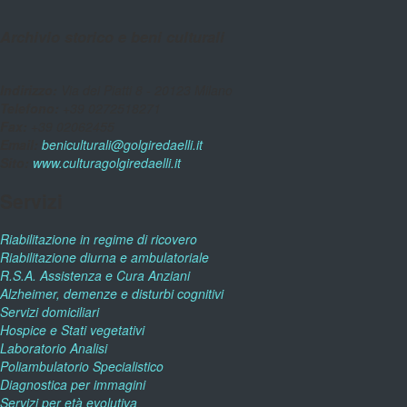
Archivio storico e beni culturali
Indirizzo:
Via dei Piatti 8 - 20123 Milano
Telefono:
+39 0272518271
Fax:
+39 02062455
Email:
beniculturali@golgiredaelli.it
Sito:
www.culturagolgiredaelli.it
Servizi
Riabilitazione in regime di ricovero
Riabilitazione diurna e ambulatoriale
R.S.A. Assistenza e Cura Anziani
Alzheimer, demenze e disturbi cognitivi
Servizi domiciliari
Hospice e Stati vegetativi
Laboratorio Analisi
Poliambulatorio Specialistico
Diagnostica per immagini
Servizi per età evolutiva