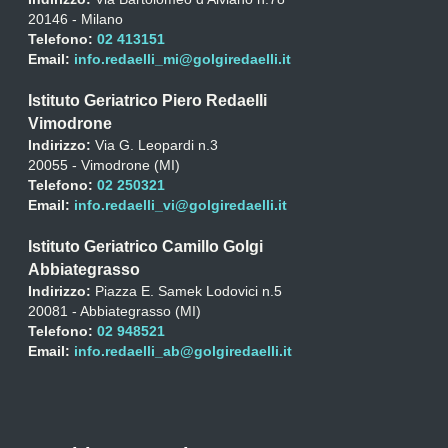
20146 - Milano
Telefono:
02 413151
Email:
info.redaelli_mi@golgiredaelli.it
Istituto Geriatrico Piero Redaelli
Vimodrone
Indirizzo:
Via G. Leopardi n.3
20055 - Vimodrone (MI)
Telefono:
02 250321
Email:
info.redaelli_vi@golgiredaelli.it
Istituto Geriatrico Camillo Golgi
Abbiategrasso
Indirizzo:
Piazza E. Samek Lodovici n.5
20081 - Abbiategrasso (MI)
Telefono:
02 948521
Email:
info.redaelli_ab@golgiredaelli.it