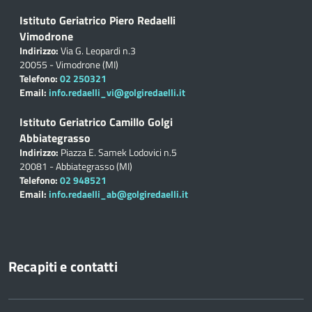
Istituto Geriatrico Piero Redaelli
Vimodrone
Indirizzo:
Via G. Leopardi n.3
20055 - Vimodrone (MI)
Telefono:
02 250321
Email:
info.redaelli_vi@golgiredaelli.it
Istituto Geriatrico Camillo Golgi
Abbiategrasso
Indirizzo:
Piazza E. Samek Lodovici n.5
20081 - Abbiategrasso (MI)
Telefono:
02 948521
Email:
info.redaelli_ab@golgiredaelli.it
Recapiti e contatti