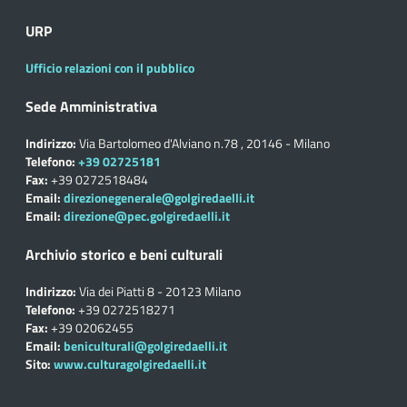
URP
Ufficio relazioni con il pubblico
Sede Amministrativa
Indirizzo:
Via Bartolomeo d'Alviano n.78 , 20146 - Milano
Telefono:
+39 02725181
Fax:
+39 0272518484
Email:
direzionegenerale@golgiredaelli.it
Email:
direzione@pec.golgiredaelli.it
Archivio storico e beni culturali
Indirizzo:
Via dei Piatti 8 - 20123 Milano
Telefono:
+39 0272518271
Fax:
+39 02062455
Email:
beniculturali@golgiredaelli.it
Sito:
www.culturagolgiredaelli.it