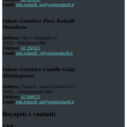
Email:
info.redaelli_mi@golgiredaelli.it
Istituto Geriatrico Piero Redaelli
Vimodrone
Indirizzo:
Via G. Leopardi n.3
20055 - Vimodrone (MI)
Telefono:
02 250321
Email:
info.redaelli_vi@golgiredaelli.it
Istituto Geriatrico Camillo Golgi
Abbiategrasso
Indirizzo:
Piazza E. Samek Lodovici n.5
20081 - Abbiategrasso (MI)
Telefono:
02 948521
Email:
info.redaelli_ab@golgiredaelli.it
Recapiti e contatti
URP