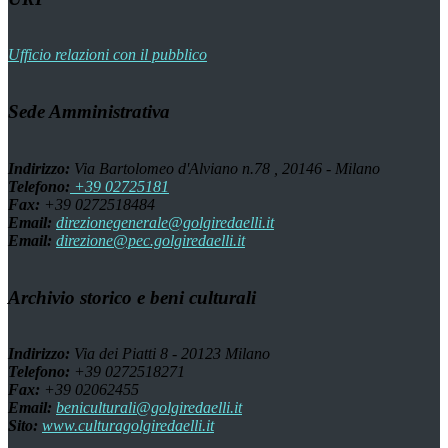
Ufficio relazioni con il pubblico
Sede Amministrativa
Indirizzo:
Via Bartolomeo d'Alviano n.78 , 20146 - Milano
Telefono:
+39 02725181
Fax:
+39 0272518484
Email:
direzionegenerale@golgiredaelli.it
Email:
direzione@pec.golgiredaelli.it
Archivio storico e beni culturali
Indirizzo:
Via dei Piatti 8 - 20123 Milano
Telefono:
+39 0272518271
Fax:
+39 02062455
Email:
beniculturali@golgiredaelli.it
Sito:
www.culturagolgiredaelli.it