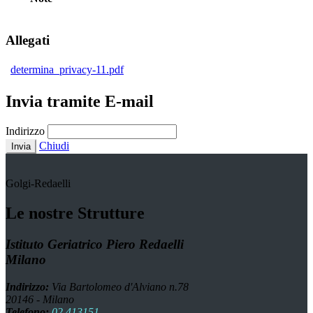
Allegati
determina_privacy-11.pdf
Invia tramite E-mail
Indirizzo
Chiudi
Invia
Golgi-Redaelli
Le nostre Strutture
Istituto Geriatrico Piero Redaelli
Milano
Indirizzo:
Via Bartolomeo d'Alviano n.78
20146 - Milano
Telefono:
02 413151