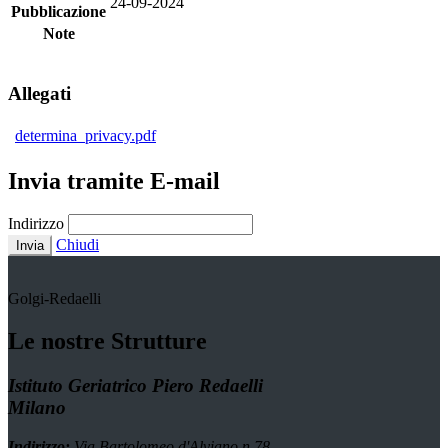
24-09-2024
Pubblicazione
Note
Allegati
determina_privacy.pdf
Invia tramite E-mail
Indirizzo
Chiudi
Invia
Golgi-Redaelli
Le nostre Strutture
Istituto Geriatrico Piero Redaelli
Milano
Indirizzo:
Via Bartolomeo d'Alviano n.78