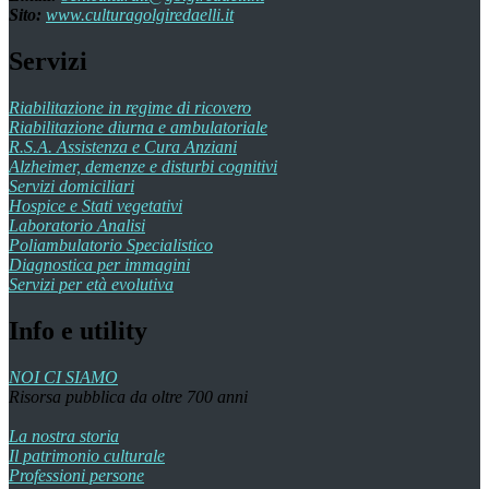
Sito:
www.culturagolgiredaelli.it
Servizi
Riabilitazione in regime di ricovero
Riabilitazione diurna e ambulatoriale
R.S.A. Assistenza e Cura Anziani
Alzheimer, demenze e disturbi cognitivi
Servizi domiciliari
Hospice e Stati vegetativi
Laboratorio Analisi
Poliambulatorio Specialistico
Diagnostica per immagini
Servizi per età evolutiva
Info e utility
NOI CI SIAMO
Risorsa pubblica da oltre 700 anni
La nostra storia
Il patrimonio culturale
Professioni persone