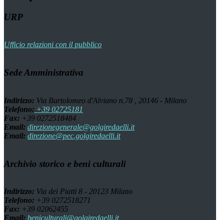
URP
Ufficio relazioni con il pubblico
Sede Amministrativa
Indirizzo:
Via Bartolomeo d'Alviano n.78 , 20146 - Milano
Telefono:
+39 02725181
Fax:
+39 0272518484
Email:
direzionegenerale@golgiredaelli.it
Email:
direzione@pec.golgiredaelli.it
Archivio storico e beni culturali
Indirizzo:
Via dei Piatti 8 - 20123 Milano
Telefono:
+39 0272518271
Fax:
+39 02062455
Email:
beniculturali@golgiredaelli.it