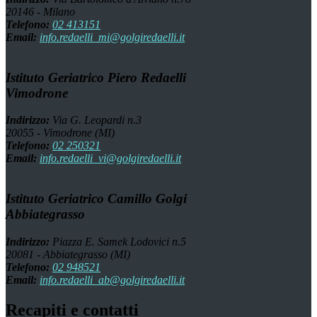
20146 - Milano
Telefono:
02 413151
Email:
info.redaelli_mi@golgiredaelli.it
Istituto Geriatrico Piero Redaelli
Vimodrone
Indirizzo:
Via G. Leopardi n.3
20055 - Vimodrone (MI)
Telefono:
02 250321
Email:
info.redaelli_vi@golgiredaelli.it
Istituto Geriatrico Camillo Golgi
Abbiategrasso
Indirizzo:
Piazza E. Samek Lodovici n.5
20081 - Abbiategrasso (MI)
Telefono:
02 948521
Email:
info.redaelli_ab@golgiredaelli.it
Recapiti e contatti