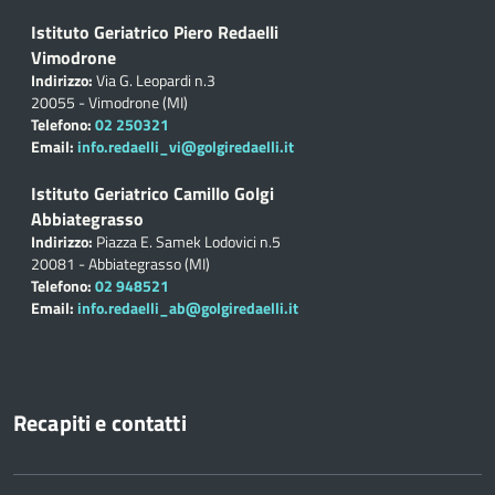
Istituto Geriatrico Piero Redaelli
Vimodrone
Indirizzo:
Via G. Leopardi n.3
20055 - Vimodrone (MI)
Telefono:
02 250321
Email:
info.redaelli_vi@golgiredaelli.it
Istituto Geriatrico Camillo Golgi
Abbiategrasso
Indirizzo:
Piazza E. Samek Lodovici n.5
20081 - Abbiategrasso (MI)
Telefono:
02 948521
Email:
info.redaelli_ab@golgiredaelli.it
Recapiti e contatti