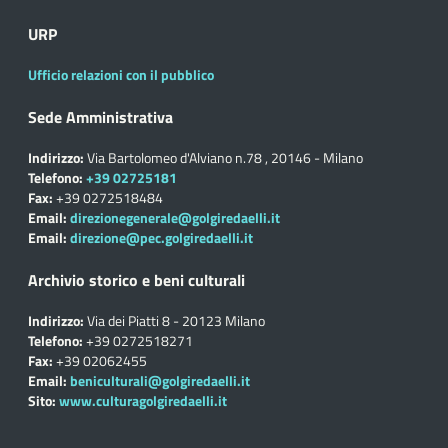
URP
Ufficio relazioni con il pubblico
Sede Amministrativa
Indirizzo:
Via Bartolomeo d'Alviano n.78 , 20146 - Milano
Telefono:
+39 02725181
Fax:
+39 0272518484
Email:
direzionegenerale@golgiredaelli.it
Email:
direzione@pec.golgiredaelli.it
Archivio storico e beni culturali
Indirizzo:
Via dei Piatti 8 - 20123 Milano
Telefono:
+39 0272518271
Fax:
+39 02062455
Email:
beniculturali@golgiredaelli.it
Sito:
www.culturagolgiredaelli.it