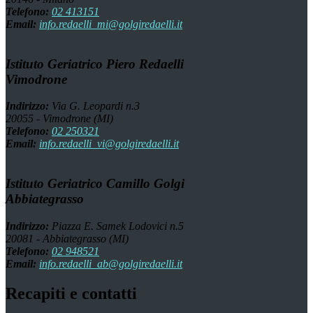
Telefono:
02 413151
Email:
info.redaelli_mi@golgiredaelli.it
Istituto Geriatrico Piero Redaelli
Vimodrone
Indirizzo:
Via G. Leopardi n.3
20055 - Vimodrone (MI)
Telefono:
02 250321
Email:
info.redaelli_vi@golgiredaelli.it
Istituto Geriatrico Camillo Golgi
Abbiategrasso
Indirizzo:
Piazza E. Samek Lodovici n.5
20081 - Abbiategrasso (MI)
Telefono:
02 948521
Email:
info.redaelli_ab@golgiredaelli.it
Recapiti e contatti