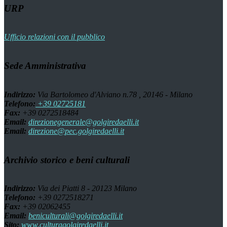
URP
Ufficio relazioni con il pubblico
Sede Amministrativa
Indirizzo:
Via Bartolomeo d'Alviano n.78 , 20146 - Milano
Telefono:
+39 02725181
Fax:
+39 0272518484
Email:
direzionegenerale@golgiredaelli.it
Email:
direzione@pec.golgiredaelli.it
Archivio storico e beni culturali
Indirizzo:
Via dei Piatti 8 - 20123 Milano
Telefono:
+39 0272518271
Fax:
+39 02062455
Email:
beniculturali@golgiredaelli.it
Sito:
www.culturagolgiredaelli.it