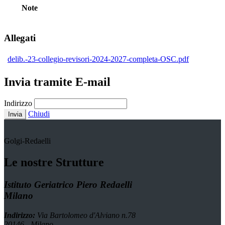
Note
Allegati
delib.-23-collegio-revisori-2024-2027-completa-OSC.pdf
Invia tramite E-mail
Indirizzo
Chiudi
Invia
Golgi-Redaelli
Le nostre Strutture
Istituto Geriatrico Piero Redaelli
Milano
Indirizzo:
Via Bartolomeo d'Alviano n.78
20146 - Milano