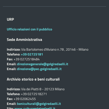
URP
Ufficio relazioni con il pubblico
Sede Amministrativa
Indirizzo:
Via Bartolomeo d'Alviano n.78 , 20146 - Milano
Telefono:
+39 02725181
Fax:
+39 0272518484
Email:
direzionegenerale@golgiredaelli.it
Email:
direzione@pec.golgiredaelli.it
Archivio storico e beni culturali
Indirizzo:
Via dei Piatti 8 - 20123 Milano
Telefono:
+39 0272518271
Fax:
+39 02062455
Email:
beniculturali@golgiredaelli.it
Sito:
www.culturagolgiredaelli.it