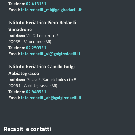
Telefono:
02 413151
Email:
info.redaelli_mi@golgiredaelli.it
Istituto Geriatrico Piero Redaelli
Vimodrone
Indirizzo:
Via G. Leopardi n.3
20055 - Vimodrone (MI)
Telefono:
02 250321
Email:
info.redaelli_vi@golgiredaelli.it
Istituto Geriatrico Camillo Golgi
Abbiategrasso
Indirizzo:
Piazza E. Samek Lodovici n.5
20081 - Abbiategrasso (MI)
Telefono:
02 948521
Email:
info.redaelli_ab@golgiredaelli.it
Recapiti e contatti