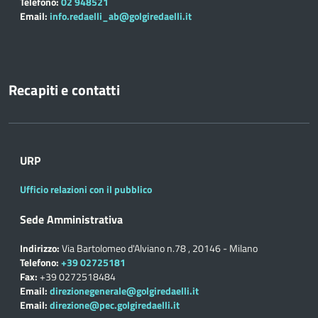
Telefono:
02 948521
Email:
info.redaelli_ab@golgiredaelli.it
Recapiti e contatti
URP
Ufficio relazioni con il pubblico
Sede Amministrativa
Indirizzo:
Via Bartolomeo d'Alviano n.78 , 20146 - Milano
Telefono:
+39 02725181
Fax:
+39 0272518484
Email:
direzionegenerale@golgiredaelli.it
Email:
direzione@pec.golgiredaelli.it