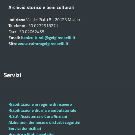
Archivio storico e beni culturali
Indirizzo:
Via dei Piatti 8 - 20123 Milano
Telefono:
+39 0272518271
Fax:
+39 02062455
Email:
beniculturali@golgiredaelli.it
Sito:
www.culturagolgiredaelli.it
Servizi
Riabilitazione in regime di ricovero
Riabilitazione diurna e ambulatoriale
R.S.A. Assistenza e Cura Anziani
Alzheimer, demenze e disturbi cognitivi
Servizi domiciliari
Hospice e Stati vegetativi