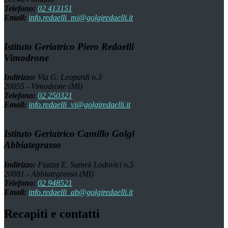
Telefono:
02 413151
Email:
info.redaelli_mi@golgiredaelli.it
Istituto Geriatrico Piero Redaelli
Vimodrone
Indirizzo:
Via G. Leopardi n.3
20055 - Vimodrone (MI)
Telefono:
02 250321
Email:
info.redaelli_vi@golgiredaelli.it
Istituto Geriatrico Camillo Golgi
Abbiategrasso
Indirizzo:
Piazza E. Samek Lodovici n.5
20081 - Abbiategrasso (MI)
Telefono:
02 948521
Email:
info.redaelli_ab@golgiredaelli.it
Recapiti e contatti