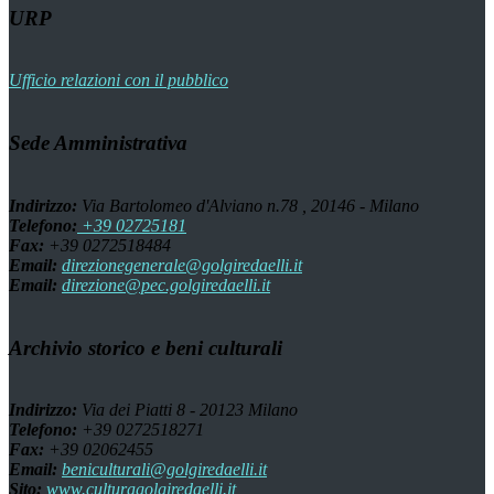
URP
Ufficio relazioni con il pubblico
Sede Amministrativa
Indirizzo:
Via Bartolomeo d'Alviano n.78 , 20146 - Milano
Telefono:
+39 02725181
Fax:
+39 0272518484
Email:
direzionegenerale@golgiredaelli.it
Email:
direzione@pec.golgiredaelli.it
Archivio storico e beni culturali
Indirizzo:
Via dei Piatti 8 - 20123 Milano
Telefono:
+39 0272518271
Fax:
+39 02062455
Email:
beniculturali@golgiredaelli.it
Sito:
www.culturagolgiredaelli.it