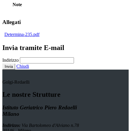
Note
Allegati
Determina-235.pdf
Invia tramite E-mail
Indirizzo
Chiudi
Invia
Golgi-Redaelli
Le nostre Strutture
Istituto Geriatrico Piero Redaelli
Milano
Indirizzo:
Via Bartolomeo d'Alviano n.78
20146 - Milano