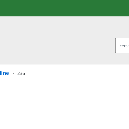
cerca
236
line