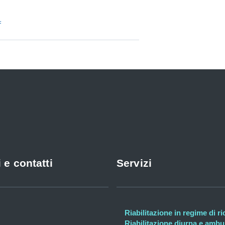
f
 e contatti
Servizi
Riabilitazione in regime di r
Riabilitazione diurna e ambul