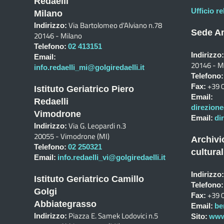
Redaelli
Ufficio re
Milano
Via Bartolomeo d'Alviano n.78
Indirizzo:
Sede Am
20146 - Milano
Telefono:
02 413151
Indirizzo:
Email:
20146 - M
info.redaelli_mi@golgiredaelli.it
Telefono:
+39 
Fax:
Istituto Geriatrico Piero
Email:
Redaelli
direzione
Vimodrone
Email:
di
Via G. Leopardi n.3
Indirizzo:
20055 - Vimodrone (MI)
Archivi
Telefono:
02 250321
cultural
Email:
info.redaelli_vi@golgiredaelli.it
Indirizzo:
Istituto Geriatrico Camillo
Telefono:
Golgi
+39 
Fax:
Abbiategrasso
Email:
be
Piazza E. Samek Lodovici n.5
Indirizzo:
Sito:
www.