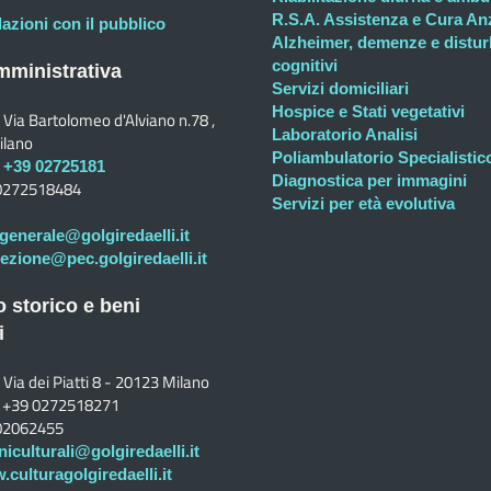
R.S.A. Assistenza e Cura An
lazioni con il pubblico
Alzheimer, demenze e distur
cognitivi
ministrativa
Servizi domiciliari
Hospice e Stati vegetativi
Via Bartolomeo d'Alviano n.78 ,
Laboratorio Analisi
ilano
Poliambulatorio Specialistic
+39 02725181
Diagnostica per immagini
0272518484
Servizi per età evolutiva
generale@golgiredaelli.it
rezione@pec.golgiredaelli.it
o storico e beni
i
Via dei Piatti 8 - 20123 Milano
+39 0272518271
02062455
niculturali@golgiredaelli.it
culturagolgiredaelli.it