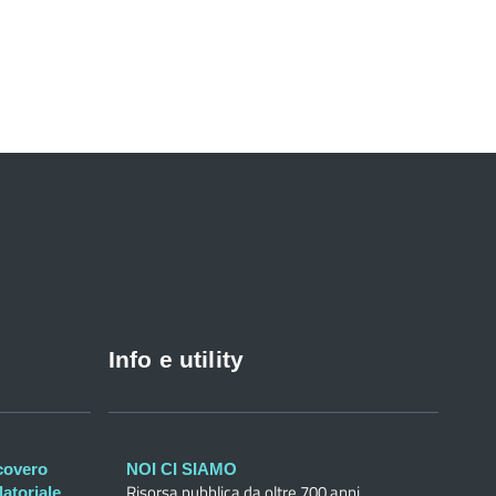
Info e utility
icovero
NOI CI SIAMO
Risorsa pubblica da oltre 700 anni
atoriale