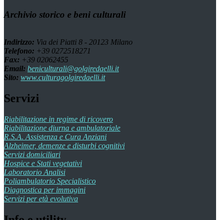
Archivio storico e beni culturali
Indirizzo:
Via dei Piatti 8 - 20123 Milano
Telefono:
+39 0272518271
Fax:
+39 02062455
Email:
beniculturali@golgiredaelli.it
Sito:
www.culturagolgiredaelli.it
Servizi
Riabilitazione in regime di ricovero
Riabilitazione diurna e ambulatoriale
R.S.A. Assistenza e Cura Anziani
Alzheimer, demenze e disturbi cognitivi
Servizi domiciliari
Hospice e Stati vegetativi
Laboratorio Analisi
Poliambulatorio Specialistico
Diagnostica per immagini
Servizi per età evolutiva
Info e utility