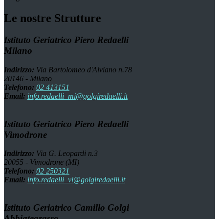
Le nostre Strutture
Istituto Geriatrico Piero Redaelli
Milano
Indirizzo:
Via Bartolomeo d'Alviano n.78
20146 - Milano
Telefono:
02 413151
Email:
info.redaelli_mi@golgiredaelli.it
Istituto Geriatrico Piero Redaelli
Vimodrone
Indirizzo:
Via G. Leopardi n.3
20055 - Vimodrone (MI)
Telefono:
02 250321
Email:
info.redaelli_vi@golgiredaelli.it
Istituto Geriatrico Camillo Golgi
Abbiategrasso