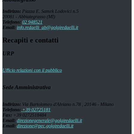
Indirizzo:
Piazza E. Samek Lodovici n.5
20081 - Abbiategrasso (MI)
Telefono:
02 948521
Email:
info.redaelli_ab@golgiredaelli.it
Recapiti e contatti
URP
Ufficio relazioni con il pubblico
Sede Amministrativa
Indirizzo:
Via Bartolomeo d'Alviano n.78 , 20146 - Milano
Telefono:
+39 02725181
Fax:
+39 0272518484
Email:
direzionegenerale@golgiredaelli.it
Email:
direzione@pec.golgiredaelli.it