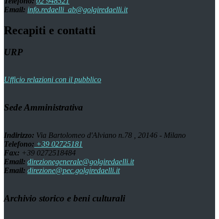
Telefono:
02 948521
Email:
info.redaelli_ab@golgiredaelli.it
Recapiti e contatti
URP
Ufficio relazioni con il pubblico
Sede Amministrativa
Indirizzo:
Via Bartolomeo d'Alviano n.78 , 20146 - Milano
Telefono:
+39 02725181
Fax:
+39 0272518484
Email:
direzionegenerale@golgiredaelli.it
Email:
direzione@pec.golgiredaelli.it
Archivio storico e beni culturali