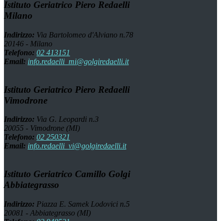
Istituto Geriatrico Piero Redaelli
Milano
Indirizzo:
Via Bartolomeo d'Alviano n.78
20146 - Milano
Telefono:
02 413151
Email:
info.redaelli_mi@golgiredaelli.it
Istituto Geriatrico Piero Redaelli
Vimodrone
Indirizzo:
Via G. Leopardi n.3
20055 - Vimodrone (MI)
Telefono:
02 250321
Email:
info.redaelli_vi@golgiredaelli.it
Istituto Geriatrico Camillo Golgi
Abbiategrasso
Indirizzo:
Piazza E. Samek Lodovici n.5
20081 - Abbiategrasso (MI)