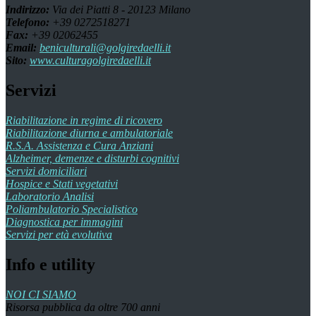
Indirizzo:
Via dei Piatti 8 - 20123 Milano
Telefono:
+39 0272518271
Fax:
+39 02062455
Email:
beniculturali@golgiredaelli.it
Sito:
www.culturagolgiredaelli.it
Servizi
Riabilitazione in regime di ricovero
Riabilitazione diurna e ambulatoriale
R.S.A. Assistenza e Cura Anziani
Alzheimer, demenze e disturbi cognitivi
Servizi domiciliari
Hospice e Stati vegetativi
Laboratorio Analisi
Poliambulatorio Specialistico
Diagnostica per immagini
Servizi per età evolutiva
Info e utility
NOI CI SIAMO
Risorsa pubblica da oltre 700 anni