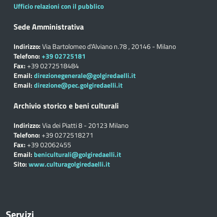
Ufficio relazioni con il pubblico
Sede Amministrativa
Indirizzo:
Via Bartolomeo d'Alviano n.78 , 20146 - Milano
Telefono:
+39 02725181
Fax:
+39 0272518484
Email:
direzionegenerale@golgiredaelli.it
Email:
direzione@pec.golgiredaelli.it
Archivio storico e beni culturali
Indirizzo:
Via dei Piatti 8 - 20123 Milano
Telefono:
+39 0272518271
Fax:
+39 02062455
Email:
beniculturali@golgiredaelli.it
Sito:
www.culturagolgiredaelli.it
Servizi