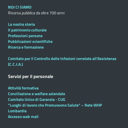
NOI CI SIAMO
Risorsa pubblica da oltre 700 anni
La nostra storia
Il patrimonio culturale
Professioni persone
Pubblicazioni scientifiche
Ricerca e formazione
Comitato per il Controllo delle Infezioni correlate all’Assistenza
(C.C.I.A.)
Servizi per il personale
Attività formativa
Conciliazione e welfare aziendale
Comitato Unico di Garanzia - CUG
"Luoghi di lavoro che Promuovono Salute" – Rete WHP
Lombardia
Accesso web mail