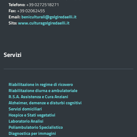
Telefono:
+39 0272518271
Fax:
+39 02062455
Email:
beniculturali@golgiredaelli.it
Sito:
www.culturagolgiredaelli.it
Servizi
Riabilitazione in regime di ricovero
Riabilitazione diurna e ambulatoriale
R.S.A. Assistenza e Cura Anziani
Alzheimer, demenze e disturbi cognitivi
Servizi domiciliari
Hospice e Stati vegetativi
Laboratorio Analisi
Poliambulatorio Specialistico
Diagnostica per immagini