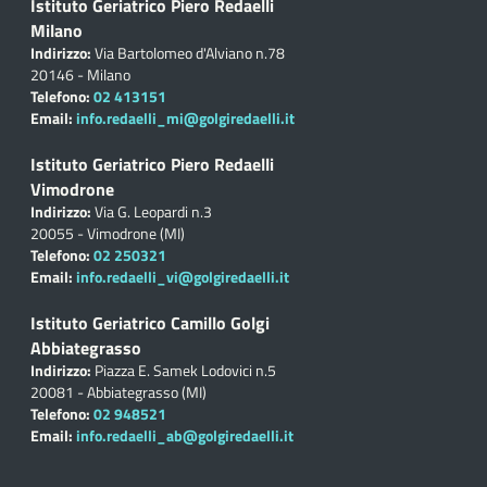
Istituto Geriatrico Piero Redaelli
Milano
Indirizzo:
Via Bartolomeo d'Alviano n.78
20146 - Milano
Telefono:
02 413151
Email:
info.redaelli_mi@golgiredaelli.it
Istituto Geriatrico Piero Redaelli
Vimodrone
Indirizzo:
Via G. Leopardi n.3
20055 - Vimodrone (MI)
Telefono:
02 250321
Email:
info.redaelli_vi@golgiredaelli.it
Istituto Geriatrico Camillo Golgi
Abbiategrasso
Indirizzo:
Piazza E. Samek Lodovici n.5
20081 - Abbiategrasso (MI)
Telefono:
02 948521
Email:
info.redaelli_ab@golgiredaelli.it