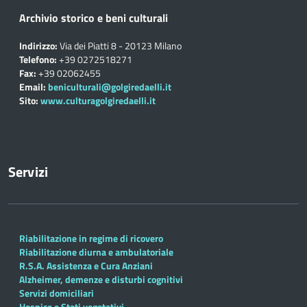
Archivio storico e beni culturali
Indirizzo:
Via dei Piatti 8 - 20123 Milano
Telefono:
+39 0272518271
Fax:
+39 02062455
Email:
beniculturali@golgiredaelli.it
Sito:
www.culturagolgiredaelli.it
Servizi
Riabilitazione in regime di ricovero
Riabilitazione diurna e ambulatoriale
R.S.A. Assistenza e Cura Anziani
Alzheimer, demenze e disturbi cognitivi
Servizi domiciliari
Hospice e Stati vegetativi