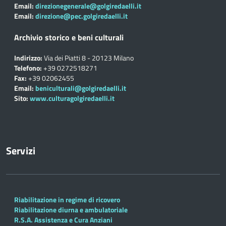
Email:
direzionegenerale@golgiredaelli.it
Email:
direzione@pec.golgiredaelli.it
Archivio storico e beni culturali
Indirizzo:
Via dei Piatti 8 - 20123 Milano
Telefono:
+39 0272518271
Fax:
+39 02062455
Email:
beniculturali@golgiredaelli.it
Sito:
www.culturagolgiredaelli.it
Servizi
Riabilitazione in regime di ricovero
Riabilitazione diurna e ambulatoriale
R.S.A. Assistenza e Cura Anziani