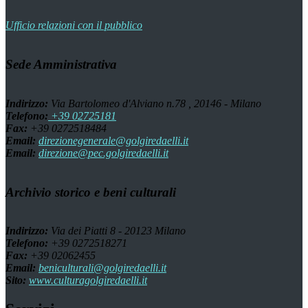
Ufficio relazioni con il pubblico
Sede Amministrativa
Indirizzo:
Via Bartolomeo d'Alviano n.78 , 20146 - Milano
Telefono:
+39 02725181
Fax:
+39 0272518484
Email:
direzionegenerale@golgiredaelli.it
Email:
direzione@pec.golgiredaelli.it
Archivio storico e beni culturali
Indirizzo:
Via dei Piatti 8 - 20123 Milano
Telefono:
+39 0272518271
Fax:
+39 02062455
Email:
beniculturali@golgiredaelli.it
Sito:
www.culturagolgiredaelli.it