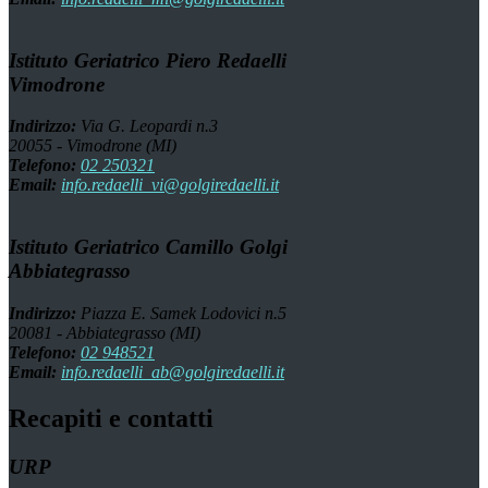
Istituto Geriatrico Piero Redaelli
Vimodrone
Indirizzo:
Via G. Leopardi n.3
20055 - Vimodrone (MI)
Telefono:
02 250321
Email:
info.redaelli_vi@golgiredaelli.it
Istituto Geriatrico Camillo Golgi
Abbiategrasso
Indirizzo:
Piazza E. Samek Lodovici n.5
20081 - Abbiategrasso (MI)
Telefono:
02 948521
Email:
info.redaelli_ab@golgiredaelli.it
Recapiti e contatti
URP