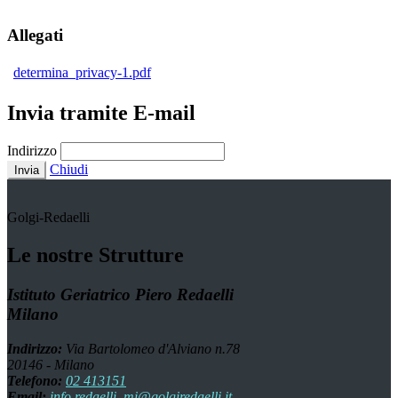
Allegati
determina_privacy-1.pdf
Invia tramite E-mail
Indirizzo
Chiudi
Invia
Golgi-Redaelli
Le nostre Strutture
Istituto Geriatrico Piero Redaelli
Milano
Indirizzo:
Via Bartolomeo d'Alviano n.78
20146 - Milano
Telefono:
02 413151
Email:
info.redaelli_mi@golgiredaelli.it