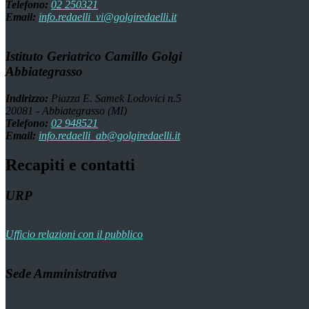
Telefono:
02 250321
Email:
info.redaelli_vi@golgiredaelli.it
Istituto Geriatrico Camillo Golgi
Abbiategrasso
Indirizzo:
Piazza E. Samek Lodovici n.5
20081 - Abbiategrasso (MI)
Telefono:
02 948521
Email:
info.redaelli_ab@golgiredaelli.it
Recapiti e contatti
URP
Ufficio relazioni con il pubblico
Sede Amministrativa