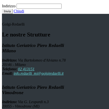
Indirizzo
Chiudi
Invia
Golgi-Redaelli
Le nostre Strutture
Istituto Geriatrico Piero Redaelli
Milano
Indirizzo:
Via Bartolomeo d'Alviano n.78
20146 - Milano
Telefono:
02 413151
Email:
info.redaelli_mi@golgiredaelli.it
Istituto Geriatrico Piero Redaelli
Vimodrone
Indirizzo:
Via G. Leopardi n.3
20055 - Vimodrone (MI)