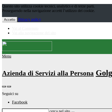
Questo sito utilizza cookie tecnici, analytics e di terze parti.
Proseguendo nella navigazione accetti l’utilizzo dei cookie.
Privacy policy
Accetto
Vai al Contenuto
Vai alla navigazione del sito
Menu
Golg
Azienda di Servizi alla Persona
Seguici su
Facebook
cerca nel sito