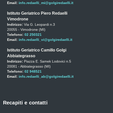
Email:
info.redaelli_mi@golgiredaelli.it
Istituto Geriatrico Piero Redaelli
Vimodrone
Indirizzo:
Via G. Leopardi n.3
20055 - Vimodrone (MI)
Telefono:
02 250321
Email:
info.redaelli_vi@golgiredaelli.it
Istituto Geriatrico Camillo Golgi
Abbiategrasso
Indirizzo:
Piazza E. Samek Lodovici n.5
20081 - Abbiategrasso (MI)
Telefono:
02 948521
Email:
info.redaelli_ab@golgiredaelli.it
Recapiti e contatti