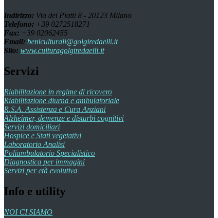
Indirizzo:
Via dei Piatti 8 - 20123 Milano
Telefono:
+39 0272518271
Fax:
+39 02062455
Email:
beniculturali@golgiredaelli.it
Sito:
www.culturagolgiredaelli.it
Servizi
Riabilitazione in regime di ricovero
Riabilitazione diurna e ambulatoriale
R.S.A. Assistenza e Cura Anziani
Alzheimer, demenze e disturbi cognitivi
Servizi domiciliari
Hospice e Stati vegetativi
Laboratorio Analisi
Poliambulatorio Specialistico
Diagnostica per immagini
Servizi per età evolutiva
Info e utility
NOI CI SIAMO