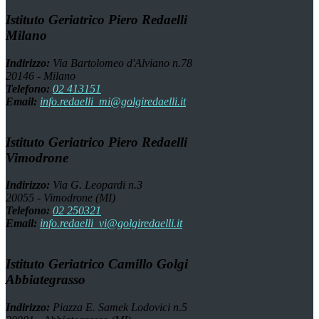
Istituto Geriatrico Piero Redaelli
Milano
Indirizzo:
Via Bartolomeo d'Alviano n.78
20146 - Milano
Telefono:
02 413151
Email:
info.redaelli_mi@golgiredaelli.it
Istituto Geriatrico Piero Redaelli
Vimodrone
Indirizzo:
Via G. Leopardi n.3
20055 - Vimodrone (MI)
Telefono:
02 250321
Email:
info.redaelli_vi@golgiredaelli.it
Istituto Geriatrico Camillo Golgi
Abbiategrasso
Indirizzo:
Piazza E. Samek Lodovici n.5