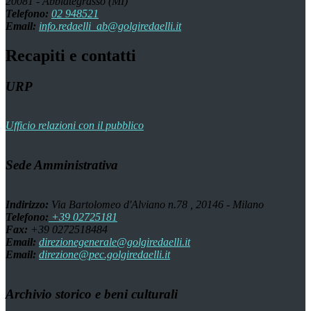
20081 - Abbiategrasso (MI)
Telefono:
02 948521
Email:
info.redaelli_ab@golgiredaelli.it
Recapiti e contatti
URP
Ufficio relazioni con il pubblico
Sede Amministrativa
Indirizzo:
Via Bartolomeo d'Alviano n.78 , 20146 - Milano
Telefono:
+39 02725181
Fax:
+39 0272518484
Email:
direzionegenerale@golgiredaelli.it
Email:
direzione@pec.golgiredaelli.it
Archivio storico e beni culturali