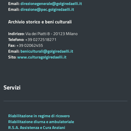
Email:
direzionegenerale@golgiredaelli.it
Email:
direzione@pec.golgiredaelli.it
Archivio storico e beni culturali
Indirizzo:
Via dei Piatti 8 - 20123 Milano
Telefono:
+39 0272518271
Fax:
+39 02062455
Email:
beniculturali@golgiredaelli.it
Sito:
www.culturagolgiredaelli.it
Servizi
Riabilitazione in regime di ricovero
Riabilitazione diurna e ambulatoriale
R.S.A. Assistenza e Cura Anziani