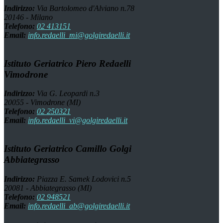
Indirizzo:
Via Bartolomeo d'Alviano n.78
20146 - Milano
Telefono:
02 413151
Email:
info.redaelli_mi@golgiredaelli.it
Istituto Geriatrico Piero Redaelli
Vimodrone
Indirizzo:
Via G. Leopardi n.3
20055 - Vimodrone (MI)
Telefono:
02 250321
Email:
info.redaelli_vi@golgiredaelli.it
Istituto Geriatrico Camillo Golgi
Abbiategrasso
Indirizzo:
Piazza E. Samek Lodovici n.5
20081 - Abbiategrasso (MI)
Telefono:
02 948521
Email:
info.redaelli_ab@golgiredaelli.it