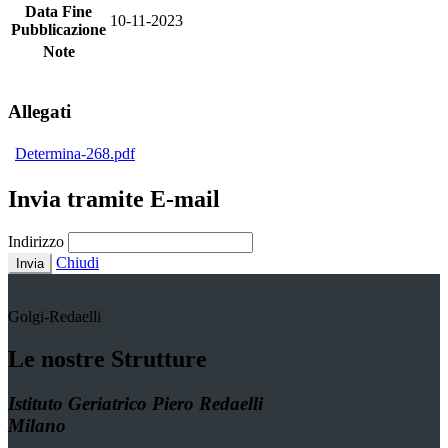
Data Fine
10-11-2023
Pubblicazione
Note
Allegati
Determina-268.pdf
Invia tramite E-mail
Indirizzo
Chiudi
Invia
Golgi-Redaelli
Le nostre Strutture
Istituto Geriatrico Piero Redaelli
Milano