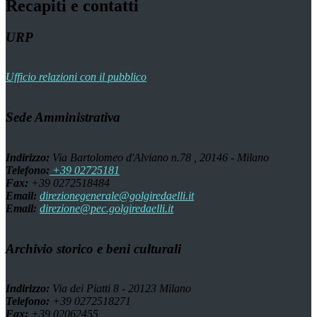
Recapiti e contatti
URP
Ufficio relazioni con il pubblico
Sede Amministrativa
Indirizzo:
Via Bartolomeo d'Alviano n.78 , 20146 - Milano
Telefono:
+39 02725181
Fax:
+39 0272518484
Email:
direzionegenerale@golgiredaelli.it
Email:
direzione@pec.golgiredaelli.it
Archivio storico e beni culturali
Indirizzo:
Via dei Piatti 8 - 20123 Milano
Telefono:
+39 0272518271
Fax:
+39 02062455