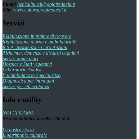
Email:
beniculturali@golgiredaelli.it
Sito:
www.culturagolgiredaelli.it
Servizi
Riabilitazione in regime di ricovero
Riabilitazione diurna e ambulatoriale
R.S.A. Assistenza e Cura Anziani
Alzheimer, demenze e disturbi cognitivi
Servizi domiciliari
Hospice e Stati vegetativi
Laboratorio Analisi
Poliambulatorio Specialistico
Diagnostica per immagini
Servizi per età evolutiva
Info e utility
NOI CI SIAMO
Risorsa pubblica da oltre 700 anni
La nostra storia
Il patrimonio culturale