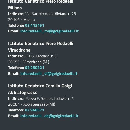
Istituto Geriatrico Piero Redaelli
Milano
Indirizzo:
Via Bartolomeo d'Alviano n.78
20146 - Milano
Telefono:
02 413151
Email:
info.redaelli_mi@golgiredaelli.it
Istituto Geriatrico Piero Redaelli
Vimodrone
Indirizzo:
Via G. Leopardi n.3
20055 - Vimodrone (MI)
Telefono:
02 250321
Email:
info.redaelli_vi@golgiredaelli.it
Istituto Geriatrico Camillo Golgi
Abbiategrasso
Indirizzo:
Piazza E. Samek Lodovici n.5
20081 - Abbiategrasso (MI)
Telefono:
02 948521
Email:
info.redaelli_ab@golgiredaelli.it