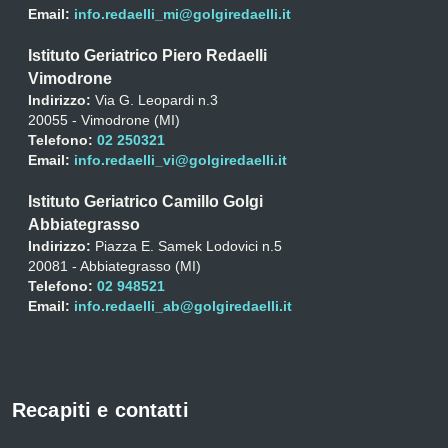
Email:
info.redaelli_mi@golgiredaelli.it
Istituto Geriatrico Piero Redaelli
Vimodrone
Indirizzo:
Via G. Leopardi n.3
20055 - Vimodrone (MI)
Telefono:
02 250321
Email:
info.redaelli_vi@golgiredaelli.it
Istituto Geriatrico Camillo Golgi
Abbiategrasso
Indirizzo:
Piazza E. Samek Lodovici n.5
20081 - Abbiategrasso (MI)
Telefono:
02 948521
Email:
info.redaelli_ab@golgiredaelli.it
Recapiti e contatti