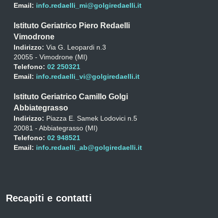
Email:
info.redaelli_mi@golgiredaelli.it
Istituto Geriatrico Piero Redaelli
Vimodrone
Indirizzo:
Via G. Leopardi n.3
20055 - Vimodrone (MI)
Telefono:
02 250321
Email:
info.redaelli_vi@golgiredaelli.it
Istituto Geriatrico Camillo Golgi
Abbiategrasso
Indirizzo:
Piazza E. Samek Lodovici n.5
20081 - Abbiategrasso (MI)
Telefono:
02 948521
Email:
info.redaelli_ab@golgiredaelli.it
Recapiti e contatti