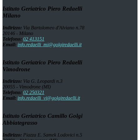
Istituto Geriatrico Piero Redaelli
Milano
Indirizzo:
Via Bartolomeo d'Alviano n.78
20146 - Milano
Telefono:
02 413151
Email:
info.redaelli_mi@golgiredaelli.it
Istituto Geriatrico Piero Redaelli
Vimodrone
Indirizzo:
Via G. Leopardi n.3
20055 - Vimodrone (MI)
Telefono:
02 250321
Email:
info.redaelli_vi@golgiredaelli.it
Istituto Geriatrico Camillo Golgi
Abbiategrasso
Indirizzo:
Piazza E. Samek Lodovici n.5