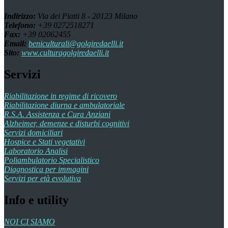
Indirizzo:
Via dei Piatti 8 - 20123 Milano
Telefono:
+39 0272518271
Fax:
+39 02062455
Email:
beniculturali@golgiredaelli.it
Sito:
www.culturagolgiredaelli.it
Servizi
Riabilitazione in regime di ricovero
Riabilitazione diurna e ambulatoriale
R.S.A. Assistenza e Cura Anziani
Alzheimer, demenze e disturbi cognitivi
Servizi domiciliari
Hospice e Stati vegetativi
Laboratorio Analisi
Poliambulatorio Specialistico
Diagnostica per immagini
Servizi per età evolutiva
Info e utility
NOI CI SIAMO