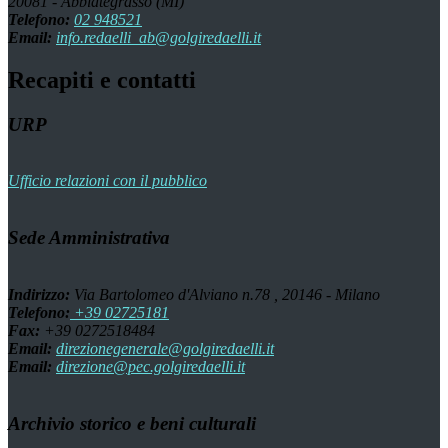
20081 - Abbiategrasso (MI)
Telefono:
02 948521
Email:
info.redaelli_ab@golgiredaelli.it
Recapiti e contatti
URP
Ufficio relazioni con il pubblico
Sede Amministrativa
Indirizzo:
Via Bartolomeo d'Alviano n.78 , 20146 - Milano
Telefono:
+39 02725181
Fax:
+39 0272518484
Email:
direzionegenerale@golgiredaelli.it
Email:
direzione@pec.golgiredaelli.it
Archivio storico e beni culturali