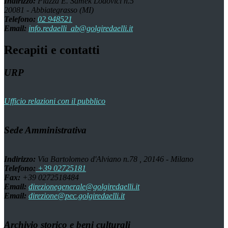
Indirizzo:
Piazza E. Samek Lodovici n.5
20081 - Abbiategrasso (MI)
Telefono:
02 948521
Email:
info.redaelli_ab@golgiredaelli.it
Recapiti e contatti
URP
Ufficio relazioni con il pubblico
Sede Amministrativa
Indirizzo:
Via Bartolomeo d'Alviano n.78 , 20146 - Milano
Telefono:
+39 02725181
Fax:
+39 0272518484
Email:
direzionegenerale@golgiredaelli.it
Email:
direzione@pec.golgiredaelli.it
Archivio storico e beni culturali