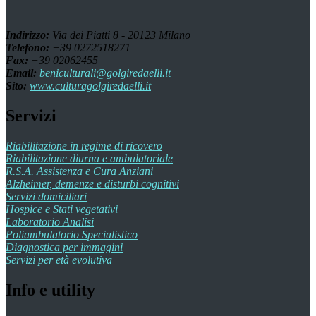
Indirizzo:
Via dei Piatti 8 - 20123 Milano
Telefono:
+39 0272518271
Fax:
+39 02062455
Email:
beniculturali@golgiredaelli.it
Sito:
www.culturagolgiredaelli.it
Servizi
Riabilitazione in regime di ricovero
Riabilitazione diurna e ambulatoriale
R.S.A. Assistenza e Cura Anziani
Alzheimer, demenze e disturbi cognitivi
Servizi domiciliari
Hospice e Stati vegetativi
Laboratorio Analisi
Poliambulatorio Specialistico
Diagnostica per immagini
Servizi per età evolutiva
Info e utility