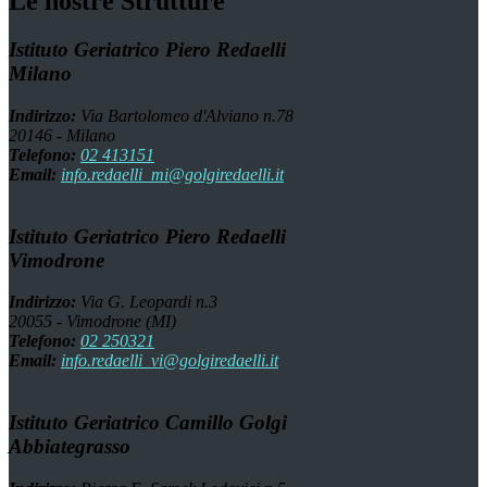
Le nostre Strutture
Istituto Geriatrico Piero Redaelli
Milano
Indirizzo:
Via Bartolomeo d'Alviano n.78
20146 - Milano
Telefono:
02 413151
Email:
info.redaelli_mi@golgiredaelli.it
Istituto Geriatrico Piero Redaelli
Vimodrone
Indirizzo:
Via G. Leopardi n.3
20055 - Vimodrone (MI)
Telefono:
02 250321
Email:
info.redaelli_vi@golgiredaelli.it
Istituto Geriatrico Camillo Golgi
Abbiategrasso