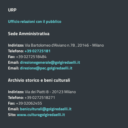
URP
Ufficio relazioni con il pubblico
Sede Amministrativa
Indirizzo:
Via Bartolomeo d'Alviano n.78 , 20146 - Milano
Telefono:
+39 02725181
Fax:
+39 0272518484
Email:
direzionegenerale@golgiredaelli.it
Email:
direzione@pec.golgiredaelli.it
Archivio storico e beni culturali
Indirizzo:
Via dei Piatti 8 - 20123 Milano
Telefono:
+39 0272518271
Fax:
+39 02062455
Email:
beniculturali@golgiredaelli.it
Sito:
www.culturagolgiredaelli.it