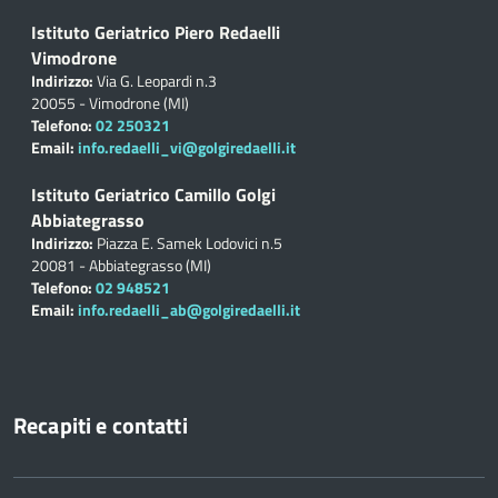
Istituto Geriatrico Piero Redaelli
Vimodrone
Indirizzo:
Via G. Leopardi n.3
20055 - Vimodrone (MI)
Telefono:
02 250321
Email:
info.redaelli_vi@golgiredaelli.it
Istituto Geriatrico Camillo Golgi
Abbiategrasso
Indirizzo:
Piazza E. Samek Lodovici n.5
20081 - Abbiategrasso (MI)
Telefono:
02 948521
Email:
info.redaelli_ab@golgiredaelli.it
Recapiti e contatti