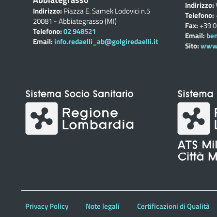
Indirizzo:
Indirizzo:
Piazza E. Samek Lodovici n.5
Telefono:
20081 - Abbiategrasso (MI)
Fax:
+39 
Telefono:
02 948521
Email:
ben
Email:
info.redaelli_ab@golgiredaelli.it
Sito:
www.c
Privacy Policy
Note legali
Certificazioni di Qualità