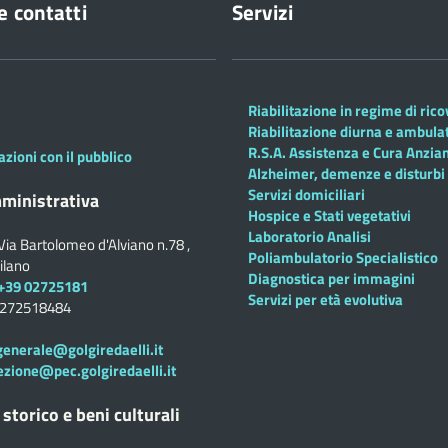
e contatti
Servizi
Riabilitazione in regime di ric
Riabilitazione diurna e ambula
R.S.A. Assistenza e Cura Anzian
azioni con il pubblico
Alzheimer, demenze e disturbi 
Servizi domiciliari
ministrativa
Hospice e Stati vegetativi
Laboratorio Analisi
Via Bartolomeo d'Alviano n.78 ,
Poliambulatorio Specialistico
ilano
Diagnostica per immagini
+39 02725181
Servizi per età evolutiva
0272518484
generale@golgiredaelli.it
ezione@pec.golgiredaelli.it
 storico e beni culturali