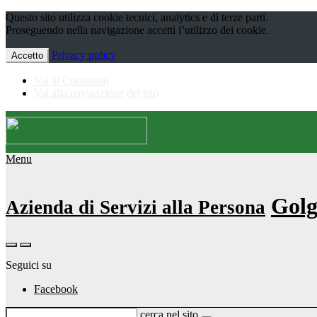
Questo sito utilizza cookie tecnici, analytics e di terze parti.
Proseguendo nella navigazione accetti l’utilizzo dei cookie.
Privacy policy
Accetto
Vai al Contenuto
Vai alla navigazione del sito
Menu
Golg
Azienda di Servizi alla Persona
Seguici su
Facebook
cerca nel sito