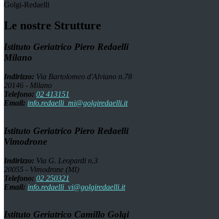
Golgi-Redaelli
Le nostre Strutture
Istituto Geriatrico Piero Redaelli
Milano
Indirizzo:
Via Bartolomeo d'Alviano n.78
20146 - Milano
Telefono:
02 413151
Email:
info.redaelli_mi@golgiredaelli.it
Istituto Geriatrico Piero Redaelli
Vimodrone
Indirizzo:
Via G. Leopardi n.3
20055 - Vimodrone (MI)
Telefono:
02 250321
Email:
info.redaelli_vi@golgiredaelli.it
Istituto Geriatrico Camillo Golgi