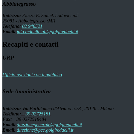
Abbiategrasso
Indirizzo:
Piazza E. Samek Lodovici n.5
20081 - Abbiategrasso (MI)
Telefono:
02 948521
Email:
info.redaelli_ab@golgiredaelli.it
Recapiti e contatti
URP
Ufficio relazioni con il pubblico
Sede Amministrativa
Indirizzo:
Via Bartolomeo d'Alviano n.78 , 20146 - Milano
Telefono:
+39 02725181
Fax:
+39 0272518484
Email:
direzionegenerale@golgiredaelli.it
Email:
direzione@pec.golgiredaelli.it