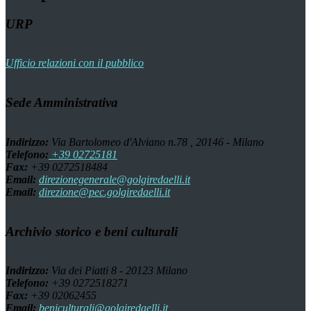
URP
Ufficio relazioni con il pubblico
Sede Amministrativa
Indirizzo:
Via Bartolomeo d'Alviano n.78 , 20146 - Milano
Telefono:
+39 02725181
Fax:
+39 0272518484
Email:
direzionegenerale@golgiredaelli.it
Email:
direzione@pec.golgiredaelli.it
Archivio storico e beni culturali
Indirizzo:
Via dei Piatti 8 - 20123 Milano
Telefono:
+39 0272518271
Fax:
+39 02062455
Email:
beniculturali@golgiredaelli.it