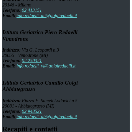
20146 - Milano
Telefono:
02 413151
Email:
info.redaelli_mi@golgiredaelli.it
Istituto Geriatrico Piero Redaelli
Vimodrone
Indirizzo:
Via G. Leopardi n.3
20055 - Vimodrone (MI)
Telefono:
02 250321
Email:
info.redaelli_vi@golgiredaelli.it
Istituto Geriatrico Camillo Golgi
Abbiategrasso
Indirizzo:
Piazza E. Samek Lodovici n.5
20081 - Abbiategrasso (MI)
Telefono:
02 948521
Email:
info.redaelli_ab@golgiredaelli.it
Recapiti e contatti