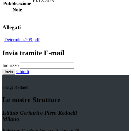
19-12-2025
Pubblicazione
Note
Allegati
Determina-299.pdf
Invia tramite E-mail
Indirizzo
Chiudi
Invia
Golgi-Redaelli
Le nostre Strutture
Istituto Geriatrico Piero Redaelli
Milano
Indirizzo:
Via Bartolomeo d'Alviano n.78