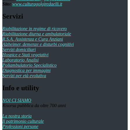
Sito:
www.culturagolgiredaelli.it
Servizi
Riabilitazione in regime di ricovero
Riabilitazione diurna e ambulatoriale
R.S.A. Assistenza e Cura Anziani
Alzheimer, demenze e disturbi cognitivi
Servizi domiciliari
Hospice e Stati vegetativi
Laboratorio Analisi
Poliambulatorio Specialistico
Diagnostica per immagini
Servizi per età evolutiva
Info e utility
NOI CI SIAMO
Risorsa pubblica da oltre 700 anni
La nostra storia
Il patrimonio culturale
Professioni persone