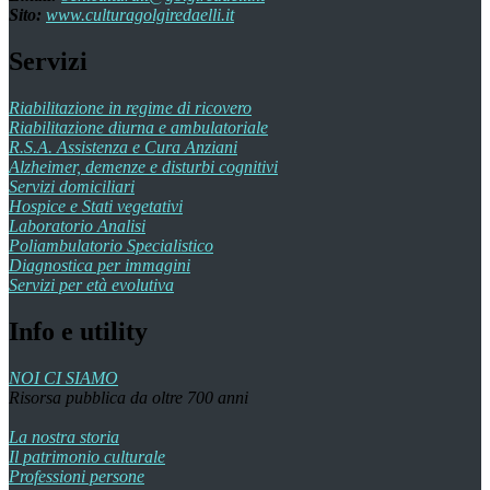
Sito:
www.culturagolgiredaelli.it
Servizi
Riabilitazione in regime di ricovero
Riabilitazione diurna e ambulatoriale
R.S.A. Assistenza e Cura Anziani
Alzheimer, demenze e disturbi cognitivi
Servizi domiciliari
Hospice e Stati vegetativi
Laboratorio Analisi
Poliambulatorio Specialistico
Diagnostica per immagini
Servizi per età evolutiva
Info e utility
NOI CI SIAMO
Risorsa pubblica da oltre 700 anni
La nostra storia
Il patrimonio culturale
Professioni persone