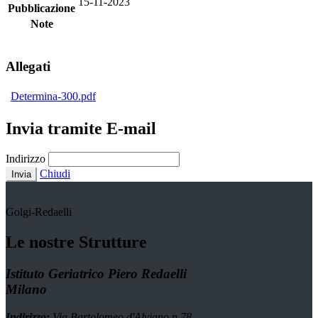
15-11-2023
Pubblicazione
Note
Allegati
Determina-300.pdf
Invia tramite E-mail
Indirizzo
Chiudi
Invia
Golgi-Redaelli
Le nostre Strutture
Istituto Geriatrico Piero Redaelli
Milano
Indirizzo:
Via Bartolomeo d'Alviano n.78