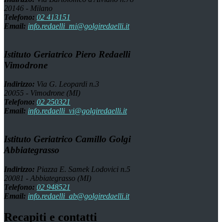
20146 - Milano
Telefono:
02 413151
Email:
info.redaelli_mi@golgiredaelli.it
Istituto Geriatrico Piero Redaelli
Vimodrone
Indirizzo:
Via G. Leopardi n.3
20055 - Vimodrone (MI)
Telefono:
02 250321
Email:
info.redaelli_vi@golgiredaelli.it
Istituto Geriatrico Camillo Golgi
Abbiategrasso
Indirizzo:
Piazza E. Samek Lodovici n.5
20081 - Abbiategrasso (MI)
Telefono:
02 948521
Email:
info.redaelli_ab@golgiredaelli.it
Recapiti e contatti