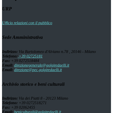
URP
Ufficio relazioni con il pubblico
Sede Amministrativa
Indirizzo:
Via Bartolomeo d'Alviano n.78 , 20146 - Milano
Telefono:
+39 02725181
Fax:
+39 0272518484
Email:
direzionegenerale@golgiredaelli.it
Email:
direzione@pec.golgiredaelli.it
Archivio storico e beni culturali
Indirizzo:
Via dei Piatti 8 - 20123 Milano
Telefono:
+39 0272518271
Fax:
+39 02062455
Email:
beniculturali@golgiredaelli.it