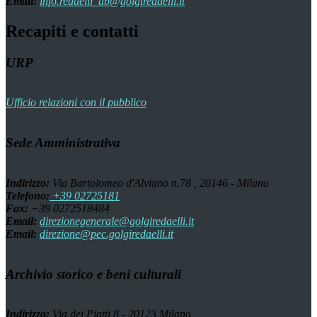
Email:
info.redaelli_ab@golgiredaelli.it
Recapiti e contatti
URP
Ufficio relazioni con il pubblico
Sede Amministrativa
Indirizzo:
Via Bartolomeo d'Alviano n.78 , 20146 - Milano
Telefono:
+39 02725181
Fax:
+39 0272518484
Email:
direzionegenerale@golgiredaelli.it
Email:
direzione@pec.golgiredaelli.it
Archivio storico e beni culturali
Indirizzo:
Via dei Piatti 8 - 20123 Milano