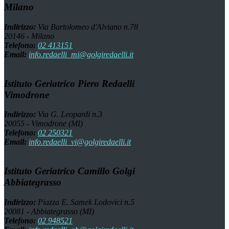
Milano
Indirizzo:
Via Bartolomeo d'Alviano n.78
20146 - Milano
Telefono:
02 413151
Email:
info.redaelli_mi@golgiredaelli.it
Istituto Geriatrico Piero Redaelli
Vimodrone
Indirizzo:
Via G. Leopardi n.3
20055 - Vimodrone (MI)
Telefono:
02 250321
Email:
info.redaelli_vi@golgiredaelli.it
Istituto Geriatrico Camillo Golgi
Abbiategrasso
Indirizzo:
Piazza E. Samek Lodovici n.5
20081 - Abbiategrasso (MI)
Telefono:
02 948521