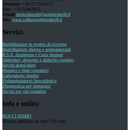
Telefono:
+39 0272518271
Fax:
+39 02062455
Email:
beniculturali@golgiredaelli.it
Sito:
www.culturagolgiredaelli.it
Servizi
Riabilitazione in regime di ricovero
Riabilitazione diurna e ambulatoriale
R.S.A. Assistenza e Cura Anziani
Alzheimer, demenze e disturbi cognitivi
Servizi domiciliari
Hospice e Stati vegetativi
Laboratorio Analisi
Poliambulatorio Specialistico
Diagnostica per immagini
Servizi per età evolutiva
Info e utility
NOI CI SIAMO
Risorsa pubblica da oltre 700 anni